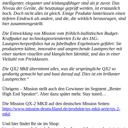
intelligenter, eleganter und leistungsfähiger sind als je zuvor. Das
Niveau der Geräte, die heutzutage geprüft werden, ist erstaunlich
hoch. Doch nicht alles ist gleich. Einige Produkte hinterlassen einen
tieferen Eindruck als andere, und die, die wirklich herausragen, sind
hier zusammengestellt.
Die Entwicklung von Mission vom fröhlich-ballistischen Budget-
Kraftpaket zur technologieorientierten Ecke des IAG-
Lautsprecherportfolios hat zu fabelhaften Ergebnissen geführt: Sie
produzieren kühne, innovative und ansprechende Lautsprecher mit
einer starken visuellen und klanglichen Identität, und das in einer
Vielzahl von Preisklassen.
Die QX2 MkII übernimmt alles, was die ursprüngliche QX2 so
großartig gemacht hat und baut darauf auf. Dies ist ein brillanter
Lautsprecher.“
Übrigens – Mission stellt auch den Gewinner im Segment „Bester
High End Speaker“. Aber dazu später mehr. Stay tuned…
Die Mission QX-2 MKII auf den deutschen Mission Seiten:
https://www.mission-deutschland.de/produkte/qx-mkii-serie/qx-2-
mkii
Und hier findet Ihr sie im Shop: