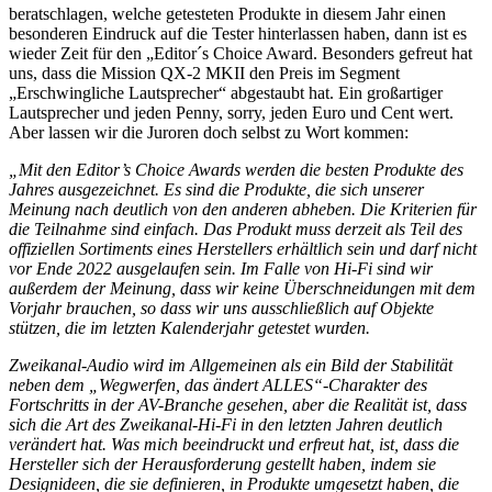
beratschlagen, welche getesteten Produkte in diesem Jahr einen
besonderen Eindruck auf die Tester hinterlassen haben, dann ist es
wieder Zeit für den „Editor´s Choice Award. Besonders gefreut hat
uns, dass die Mission QX-2 MKII den Preis im Segment
„Erschwingliche Lautsprecher“ abgestaubt hat. Ein großartiger
Lautsprecher und jeden Penny, sorry, jeden Euro und Cent wert.
Aber lassen wir die Juroren doch selbst zu Wort kommen:
„Mit den Editor’s Choice Awards werden die besten Produkte des
Jahres ausgezeichnet. Es sind die Produkte, die sich unserer
Meinung nach deutlich von den anderen abheben. Die Kriterien für
die Teilnahme sind einfach. Das Produkt muss derzeit als Teil des
offiziellen Sortiments eines Herstellers erhältlich sein und darf nicht
vor Ende 2022 ausgelaufen sein. Im Falle von Hi-Fi sind wir
außerdem der Meinung, dass wir keine Überschneidungen mit dem
Vorjahr brauchen, so dass wir uns ausschließlich auf Objekte
stützen, die im letzten Kalenderjahr getestet wurden.
Zweikanal-Audio wird im Allgemeinen als ein Bild der Stabilität
neben dem „Wegwerfen, das ändert ALLES“-Charakter des
Fortschritts in der AV-Branche gesehen, aber die Realität ist, dass
sich die Art des Zweikanal-Hi-Fi in den letzten Jahren deutlich
verändert hat. Was mich beeindruckt und erfreut hat, ist, dass die
Hersteller sich der Herausforderung gestellt haben, indem sie
Designideen, die sie definieren, in Produkte umgesetzt haben, die