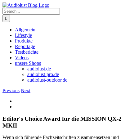
Skip
to
Search
content
for:
Allgemein
Lifestyle
Produkte
Reportage
Testberichte
Videos
unsere Shops
audiolust.de
audiolust-pro.de
audiolust-outdoor.de
Previous
Next
View
Larger
Image
Editor´s Choice Award für die MISSION QX-2
MKII
Wenn sich führende Fachzeitschriften zusammensetzen und