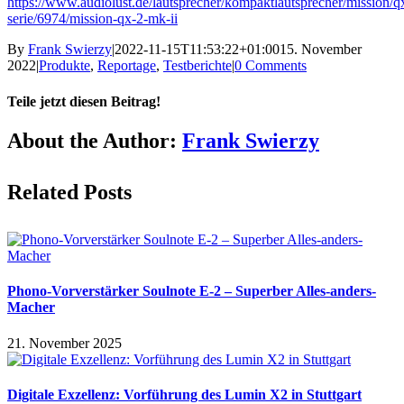
https://www.audiolust.de/lautsprecher/kompaktlautsprecher/mission/q
serie/6974/mission-qx-2-mk-ii
By
Frank Swierzy
|
2022-11-15T11:53:22+01:00
15. November
2022
|
Produkte
,
Reportage
,
Testberichte
|
0 Comments
Teile jetzt diesen Beitrag!
Facebook
X
Reddit
LinkedIn
Pinterest
Vk
About the Author:
Frank Swierzy
Related Posts
Phono-Vorverstärker Soulnote E-2 – Superber Alles-anders-
Macher
21. November 2025
Digitale Exzellenz: Vorführung des Lumin X2 in Stuttgart