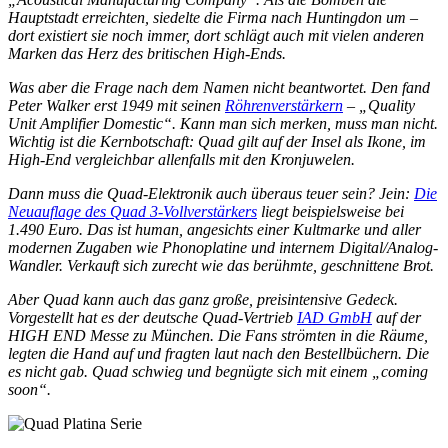
Hauptstadt erreichten, siedelte die Firma nach Huntingdon um –
dort existiert sie noch immer, dort schlägt auch mit vielen anderen
Marken das Herz des britischen High-Ends.
Was aber die Frage nach dem Namen nicht beantwortet. Den fand
Peter Walker erst 1949 mit seinen
Röhrenverstärkern
– „Quality
Unit Amplifier Domestic“. Kann man sich merken, muss man nicht.
Wichtig ist die Kernbotschaft: Quad gilt auf der Insel als Ikone, im
High-End vergleichbar allenfalls mit den Kronjuwelen.
Dann muss die Quad-Elektronik auch überaus teuer sein? Jein:
Die
Neuauflage des Quad 3-Vollverstärkers
liegt beispielsweise bei
1.490 Euro. Das ist human, angesichts einer Kultmarke und aller
modernen Zugaben wie Phonoplatine und internem Digital/Analog-
Wandler. Verkauft sich zurecht wie das berühmte, geschnittene Brot.
Aber Quad kann auch das ganz große, preisintensive Gedeck.
Vorgestellt hat es der deutsche Quad-Vertrieb
IAD GmbH
auf der
HIGH END Messe zu München. Die Fans strömten in die Räume,
legten die Hand auf und fragten laut nach den Bestellbüchern. Die
es nicht gab. Quad schwieg und begnügte sich mit einem „coming
soon“.