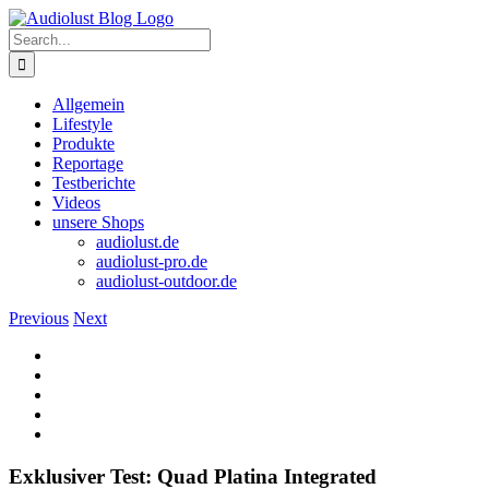
Skip
to
Search
content
for:
Allgemein
Lifestyle
Produkte
Reportage
Testberichte
Videos
unsere Shops
audiolust.de
audiolust-pro.de
audiolust-outdoor.de
Previous
Next
View
Larger
Image
Exklusiver Test: Quad Platina Integrated