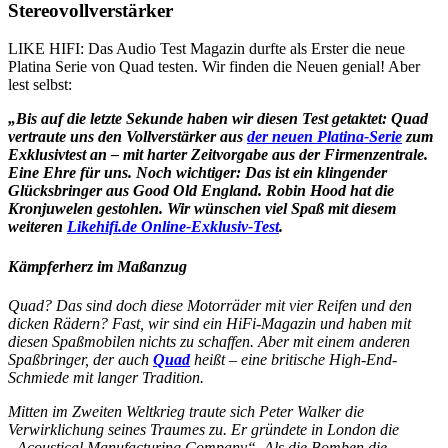
Stereovollverstärker
LIKE HIFI: Das Audio Test Magazin durfte als Erster die neue
Platina Serie von Quad testen. Wir finden die Neuen genial! Aber
lest selbst:
„Bis auf die letzte Sekunde haben wir diesen Test getaktet: Quad
vertraute uns den Vollverstärker aus
der neuen Platina-Serie
zum
Exklusivtest an – mit harter Zeitvorgabe aus der Firmenzentrale.
Eine Ehre für uns. Noch wichtiger: Das ist ein klingender
Glücksbringer aus Good Old England. Robin Hood hat die
Kronjuwelen gestohlen. Wir wünschen viel Spaß mit diesem
weiteren
Likehifi.de Online-Exklusiv-Test
.
Kämpferherz im Maßanzug
Quad? Das sind doch diese Motorräder mit vier Reifen und den
dicken Rädern? Fast, wir sind ein HiFi-Magazin und haben mit
diesen Spaßmobilen nichts zu schaffen. Aber mit einem anderen
Spaßbringer, der auch
Quad
heißt – eine britische High-End-
Schmiede mit langer Tradition.
Mitten im Zweiten Weltkrieg traute sich Peter Walker die
Verwirklichung seines Traumes zu. Er gründete in London die
„Acoustical Manufacturing Company“. Als die Bomben die