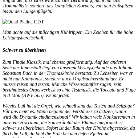
Engländer, hier ist es wirklich eine Berührung, nicht nur des
Trommelfells, sondern des kompletten Körpers, von den Fußspitzen
bis zu den Lungenflügeln.
Man achte auf die mächtigen Kühlrippen. Ein Zeichen für die hohe
Leistungsbereitschaft.
Schwer zu überbieten
Zum Finale Klassik, mal ebenso großformatig. Auf der anderen
Seite der Innenstadt liegt von unserem Verlagsgebäude aus Johann
Sebastian Bach in der Thomaskirche bestattet. Zu Lebzeiten war er
nicht nur Komponist, sondern auch Orgelsachverständiger. Er
musste reisen und testen. Manche Wissenschaftler sagen, sein
berühmtestes Orgelwerk ist so eine Testmusik, die Toccata und Fuge
in d-Moll (BWV 565). Kennt jeder.
Wieviel Luft hat die Orgel, wie schnell sind die Tasten und Seilzüge?
Für uns heißt es: Wann beginnt der Verstärker zu ächzen, wann
wird die Dynamik eindimensional? Wir hatten viele Konkurrenten in
unserem Hörraum, die Souveränität des Platina Integrated ist
schwer zu überbieten. Sofort ist der Raum der Kirche abgesteckt, da
flirrt die Luft, da bebt die Erde bei den tiefen Pfeifen im