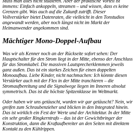
Muss man alles nicht studieren. Aber der praktische Vorteil ist
immens: Einfach ankoppeln, streamen – und wissen, dass es keine
Grenzen gibt. Was auch auf die Zukunft zutrifft. Dieser
Vollverstärker bietet Datenraten, die vielleicht in den Tonstudios
angewandt werden, aber noch längst nicht im Markt der
Heimanwender angekommen sind.
Mächtiger Mono-Doppel-Aufbau
Was wir als Kenner noch an der Rückseite sofort sehen: Der
Hauptschalter für den Strom liegt in der Mitte, ebenso der Anschluss
für das Stromkabel. Die massiven Lautsprecherklemmen jeweils
ganz außen. Das ist ein starkes Zeichen für einen doppelten
Monoaufbau. Liebe Kinder, nicht nachmachen: Ich könnte diesen
Verstärker auch mit der Flex in der Mitte tranchieren – die
Stromaufbereitung und die Signalwege liegen im Inneren absolut
symmetrisch. Das ist die höchste Spitzenklasse im Weltmarkt.
Oder haben wir uns getäuscht, wurden wir gar getäuscht? Nein, wir
greifen zum Schraubenzieher und blicken in den Integrated hinein.
Das ist wirklich ein Fest der Werte und der Architektur. In der Mitte
ein sehr großer Ringkerntrafo – das ist der Gewichtbringer der
Konstruktion, dann die Kraftaufbereiter an den Seiten mit direktem
Kontakt zu den Kühlrippen.