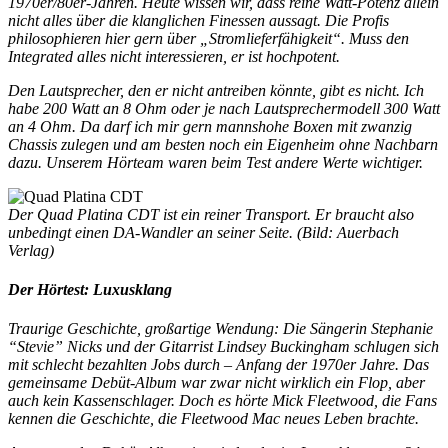
1970er/80er-Jahren. Heute wissen wir, dass reine Watt-Potenz allein
nicht alles über die klanglichen Finessen aussagt. Die Profis
philosophieren hier gern über „Stromlieferfähigkeit“. Muss den
Integrated alles nicht interessieren, er ist hochpotent.
Den Lautsprecher, den er nicht antreiben könnte, gibt es nicht. Ich
habe 200 Watt an 8 Ohm oder je nach Lautsprechermodell 300 Watt
an 4 Ohm. Da darf ich mir gern mannshohe Boxen mit zwanzig
Chassis zulegen und am besten noch ein Eigenheim ohne Nachbarn
dazu. Unserem Hörteam waren beim Test andere Werte wichtiger.
Der Quad Platina CDT ist ein reiner Transport. Er braucht also
unbedingt einen DA-Wandler an seiner Seite. (Bild: Auerbach
Verlag)
Der Hörtest: Luxusklang
Traurige Geschichte, großartige Wendung: Die Sängerin Stephanie
“Stevie” Nicks und der Gitarrist Lindsey Buckingham schlugen sich
mit schlecht bezahlten Jobs durch – Anfang der 1970er Jahre. Das
gemeinsame Debüt-Album war zwar nicht wirklich ein Flop, aber
auch kein Kassenschlager. Doch es hörte Mick Fleetwood, die Fans
kennen die Geschichte, die Fleetwood Mac neues Leben brachte.