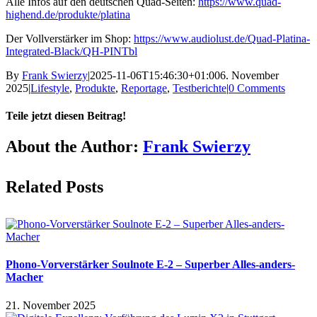
Alle Infos auf den deutschen Quad-Seiten:
https://www.quad-
highend.de/produkte/platina
Der Vollverstärker im Shop:
https://www.audiolust.de/Quad-Platina-
Integrated-Black/QH-PINTbl
By
Frank Swierzy
|
2025-11-06T15:46:30+01:00
6. November
2025
|
Lifestyle
,
Produkte
,
Reportage
,
Testberichte
|
0 Comments
Teile jetzt diesen Beitrag!
Facebook
X
Reddit
LinkedIn
Pinterest
Vk
About the Author:
Frank Swierzy
Related Posts
Phono-Vorverstärker Soulnote E-2 – Superber Alles-anders-
Macher
21. November 2025