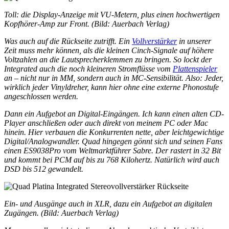
Toll: die Display-Anzeige mit VU-Metern, plus einen hochwertigen
Kopfhörer-Amp zur Front. (Bild: Auerbach Verlag)
Was auch auf die Rückseite zutrifft. Ein
Vollverstärker
in unserer
Zeit muss mehr können, als die kleinen Cinch-Signale auf höhere
Voltzahlen an die Lautsprecherklemmen zu bringen. So lockt der
Integrated auch die noch kleineren Stromflüsse vom
Plattenspieler
an – nicht nur in MM, sondern auch in MC-Sensibilität. Also: Jeder,
wirklich jeder Vinyldreher, kann hier ohne eine externe Phonostufe
angeschlossen werden.
Dann ein Aufgebot an Digital-Eingängen. Ich kann einen alten CD-
Player anschließen oder auch direkt von meinem PC oder Mac
hinein. Hier verbauen die Konkurrenten nette, aber leichtgewichtige
Digital/Analogwandler. Quad hingegen gönnt sich und seinen Fans
einen ES9038Pro vom Weltmarktführer Sabre. Der rastert in 32 Bit
und kommt bei PCM auf bis zu 768 Kilohertz. Natürlich wird auch
DSD bis 512 gewandelt.
Ein- und Ausgänge auch in XLR, dazu ein Aufgebot an digitalen
Zugängen. (Bild: Auerbach Verlag)