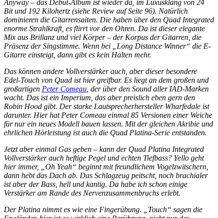
Anyway – das Debüt-Album ist wieder da, im Luxusklang von 24
Bit und 192 Kilohertz (siehe Review auf Seite 96). Natürlich
dominieren die Gitarrensaiten. Die haben über den Quad Integrated
enorme Strahlkraft, es flirrt vor den Ohren. Da ist dieser elegante
Mix aus Brillanz und viel Körper – der Korpus der Gitarren, die
Präsenz der Singstimme. Wenn bei „Long Distance Winner“ die E-
Gitarre einsteigt, dann gibt es kein Halten mehr.
Das können andere Vollverstärker auch, aber dieser besondere
Edel-Touch von Quad ist hier greifbar. Es liegt an dem großen und
großartigen
Peter Comeau
, der über den Sound aller IAD-Marken
wacht. Das ist ein Imperium, das aber preislich eben gern den
Robin Hood gibt. Der starke Lautsprecherhersteller Wharfedale ist
darunter. Hier hat Peter Comeau einmal 85 Versionen einer Weiche
für nur ein neues Modell bauen lassen. Mit der gleichen Akribie und
ehrlichen Hörleistung ist auch die Quad Platina-Serie entstanden.
Jetzt aber einmal Gas geben – kann der Quad Platina Integrated
Vollverstärker auch heftige Pegel und echten Tiefbass? Yello geht
hier immer, „Oh Yeah“ beginnt mit freundlichem Vogelzwitschern,
dann hebt das Dach ab. Das Schlagzeug peitscht, noch brachialer
ist aber der Bass, hell und kantig. Da habe ich schon einige
Verstärker am Rande des Nervenzusammenbruchs erlebt.
Der Platina nimmt es wie eine Fingerübung. „Touch“ sagen die