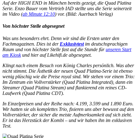
Auf der HIGH END in München bereits gezeigt, die Quad Platina
Serie. Enzo Bauer vom Vertrieb IAD stellte uns die Serie seinerzeit
im Video (
ab Minute 12:10
) vor. (Bild: Auerbach Verlag)
Von höchster Stelle abgesegnet
Was uns besonders ehrt. Denn wir sind die Ersten unter den
Fachmagazinen. Dies ist der
Exklusivtest
im deutschsprachigen
Raum und von höchster Stelle fast auf die Stunde für
unseren Start
am Kiosk
und hier auf Likehifi.de abgesegnet.
Klingt nach einem Besuch von König Charles persönlich. Was aber
nicht stimmt. Die Ästhetik der neuen Quad Platina-Serie ist ebenso
wenig plüschig wie die Preise royal sind. Wir stehen vor einem Trio:
Im Zentrum ein Vollverstärker (Quad Platina Integrated), dann ein
Streamer (Quad Platina Stream) und flankierend ein reines CD-
Laufwerk (Quad Platina CDT).
In Einzelpreisen und der Reihe nach: 4.199, 3.599 und 1.890 Euro.
Wir hatten sie als komplettes Trio, fixieren uns aber bewusst auf den
Vollverstärker, der sicher die meiste Aufmerksamkeit auf sich zieht.
Er ist das Herzstück der Kombi – und wir haben ihn im exklusiven
Test.