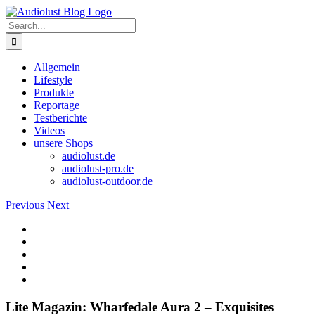
Skip
to
Search
content
for:
Allgemein
Lifestyle
Produkte
Reportage
Testberichte
Videos
unsere Shops
audiolust.de
audiolust-pro.de
audiolust-outdoor.de
Previous
Next
View
Larger
Image
Lite Magazin: Wharfedale Aura 2 – Exquisites