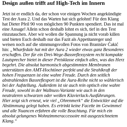
Design außen trifft auf High-Tech im Innern
Jetzt ist er endlich da, der schon vor einigen Wochen angekündigte
Test der Aura 2. Und das Warten hat sich gelohnt! Für den Klang
hat Dieter Pfeil 90 von möglichen 90 Punkten spendiert. Das ist mal
eine Ansage! Allein schon deshalb lohnt es sich, tief in den Test
einzutauchen. Aber wir wollen die Spannung ja nicht vorab killen
und bieten Euch deshalb nur das Fazit als Appetitanreger und
weisen noch auf die stimmungsvollen Fotos von Branislav Ćakić
hin:
„Wharfedale hat mit der Aura 2 wieder etwas ganz Besonderes
erschaffen. Der für ein Drei-Wege-Bassreflexsystem recht kompakte
Lautsprecher bietet in dieser Preisklasse einfach alles, was das Herz
begehrt. Die absolut harmonisch abgestimmten Membranen
unterstützen den AMT-Hochtöner perfekt und die Strahlkraft der
hohen Frequenzen ist eine wahre Freude. Durch den seitlich
abstrahlenden Bassreflexport ist die Aura-Reihe nicht so wählerisch
bei der Aufstellung. Außerdem ist sie auch rein optisch eine wahre
Freude, sowohl in der Wallnuss-Variante wie auch in den
neutraleren schwarzen oder weißen Klavierlack-Ausführungen.
Hier zeigt sich erneut, wie viel „Ohrenmerk“ die Entwickler auf die
Abstimmung gelegt haben. Es ertrinkt keine Facette im Gewimmel
und alle Nuancen erfahren die volle Beachtung. Für mich ein
absolut gelungenes Wohnzimmeraccessoire mit ausgezeichnetem
Klang.“