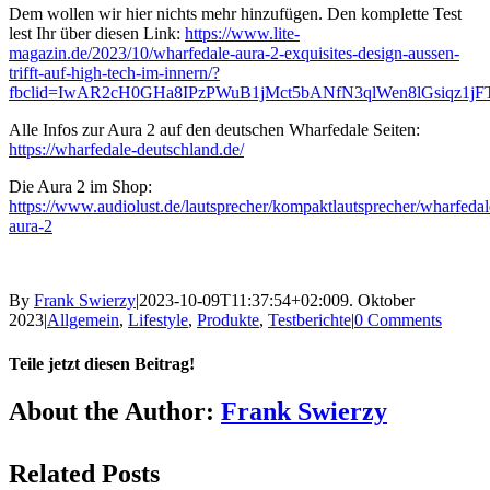
Dem wollen wir hier nichts mehr hinzufügen. Den komplette Test
lest Ihr über diesen Link:
https://www.lite-
magazin.de/2023/10/wharfedale-aura-2-exquisites-design-aussen-
trifft-auf-high-tech-im-innern/?
fbclid=IwAR2cH0GHa8IPzPWuB1jMct5bANfN3qlWen8lGsiqz1j
Alle Infos zur Aura 2 auf den deutschen Wharfedale Seiten:
https://wharfedale-deutschland.de/
Die Aura 2 im Shop:
https://www.audiolust.de/lautsprecher/kompaktlautsprecher/wharfeda
aura-2
By
Frank Swierzy
|
2023-10-09T11:37:54+02:00
9. Oktober
2023
|
Allgemein
,
Lifestyle
,
Produkte
,
Testberichte
|
0 Comments
Teile jetzt diesen Beitrag!
Facebook
X
Reddit
LinkedIn
Pinterest
Vk
About the Author:
Frank Swierzy
Related Posts