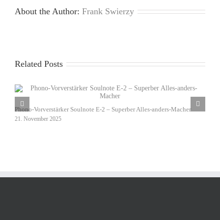
About the Author:
Frank Swierzy
Related Posts
D
Phono-Vorverstärker Soulnote E-2 – Superber Alles-anders-Macher
1
21. November 2025