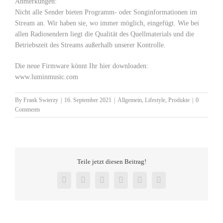
Anmerkungen:
Nicht alle Sender bieten Programm- oder Songinformationen im
Stream an. Wir haben sie, wo immer möglich, eingefügt. Wie bei
allen Radiosendern liegt die Qualität des Quellmaterials und die
Betriebszeit des Streams außerhalb unserer Kontrolle.
Die neue Firmware könnt Ihr hier downloaden:
www.luminmusic.com
By
Frank Swierzy
|
16. September 2021
|
Allgemein
,
Lifestyle
,
Produkte
|
0
Comments
Teile jetzt diesen Beitrag!
Facebook
X
Reddit
LinkedIn
Pinterest
Vk