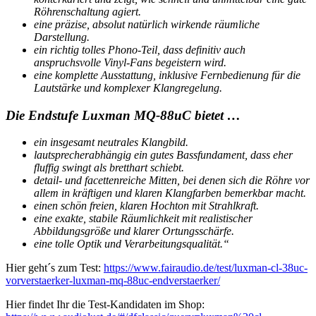
Röhrenschaltung agiert.
eine präzise, absolut natürlich wirkende räumliche
Darstellung.
ein richtig tolles Phono-Teil, dass definitiv auch
anspruchsvolle Vinyl-Fans begeistern wird.
eine komplette Ausstattung, inklusive Fernbedienung für die
Lautstärke und komplexer Klangregelung.
Die Endstufe Luxman MQ-88uC bietet …
ein insgesamt neutrales Klangbild.
lautsprecherabhängig ein gutes Bassfundament, dass eher
fluffig swingt als bretthart schiebt.
detail- und facettenreiche Mitten, bei denen sich die Röhre vor
allem in kräftigen und klaren Klangfarben bemerkbar macht.
einen schön freien, klaren Hochton mit Strahlkraft.
eine exakte, stabile Räumlichkeit mit realistischer
Abbildungsgröße und klarer Ortungsschärfe.
eine tolle Optik und Verarbeitungsqualität.“
Hier geht´s zum Test:
https://www.fairaudio.de/test/luxman-cl-38uc-
vorverstaerker-luxman-mq-88uc-endverstaerker/
Hier findet Ihr die Test-Kandidaten im Shop: