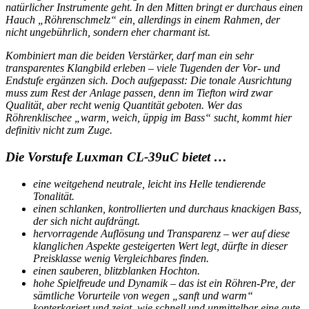
natürlicher Instrumente geht. In den Mitten bringt er durchaus einen
Hauch „Röhrenschmelz“ ein, allerdings in einem Rahmen, der
nicht ungebührlich, sondern eher charmant ist.
Kombiniert man die beiden Verstärker, darf man ein sehr
transparentes Klangbild erleben – viele Tugenden der Vor- und
Endstufe ergänzen sich. Doch aufgepasst: Die tonale Ausrichtung
muss zum Rest der Anlage passen, denn im Tiefton wird zwar
Qualität, aber recht wenig Quantität geboten. Wer das
Röhrenklischee „warm, weich, üppig im Bass“ sucht, kommt hier
definitiv nicht zum Zuge.
Die Vorstufe Luxman CL-39uC bietet …
eine weitgehend neutrale, leicht ins Helle tendierende
Tonalität.
einen schlanken, kontrollierten und durchaus knackigen Bass,
der sich nicht aufdrängt.
hervorragende Auflösung und Transparenz – wer auf diese
klanglichen Aspekte gesteigerten Wert legt, dürfte in dieser
Preisklasse wenig Vergleichbares finden.
einen sauberen, blitzblanken Hochton.
hohe Spielfreude und Dynamik – das ist ein Röhren-Pre, der
sämtliche Vorurteile von wegen „sanft und warm“
konterkariert und zeigt, wie schnell und unmittelbar eine gute