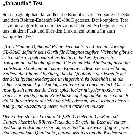
„fairaudio“ Test
Sehr ausgiebig hat „fairaudio“ die Kombi aus der Vorstufe CL-38uC
und dem Röhren-Endstufe MQ-88uC getestet. Der komplette Test
ist zu umfangreich, um ihn hier zu präsentieren. So begnügen wir
uns mit dem Fazit und über den Link unten kommt Ihr zum
kompletten Test.
„Trotz Vintage-Optik und Röhrentechnik ist die Luxman-Vorstufe
CL-38uC definitiv kein Gerät für Klangnostalgiker. Vielmehr gibt sie
sich modern, spielt neutral bis leicht schlanker, dynamisch,
transparent und hochauflösend. Die räumliche Abbildung gerät ihr
realistisch, stabil und mit klaren Konturen. Besondere Erwähnung
verdient die Phono-Abteilung, die die Qualitäten der Vorstufe bei
der Schallplattenwiedergabe uneingeschränkt beibehält und als
echtes Sahnestück für Analog-Liebhaber durchgehen darf. Dieses so
nostalgisch anmutende Gerät spielt locker mit jeder modernen
Transistor-Vorstufe ihrer Preisklasse auf Augenhöhe, ja, so manch
ein Mitbewerber wird sich angesichts dessen, was Luxman hier an
Klang und Ausstattung bietet, warm anziehen müssen.
Der Endverstärker Luxman MQ-88uC bietet im Großen und
Ganzen klassische Röhren-Tugenden: Er geht im Bass tief runter
und klingt in den untersten Lagen schnell und etwas „fluffig“, was
eine angenehme Qualität ist, gerade wenn es um die Wiedergabe