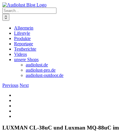
Skip
to
Search
content
for:
Allgemein
Lifestyle
Produkte
Reportage
Testberichte
Videos
unsere Shops
audiolust.de
audiolust-pro.de
audiolust-outdoor.de
Previous
Next
View
Larger
Image
LUXMAN CL-38uC und Luxman MQ-88uC im