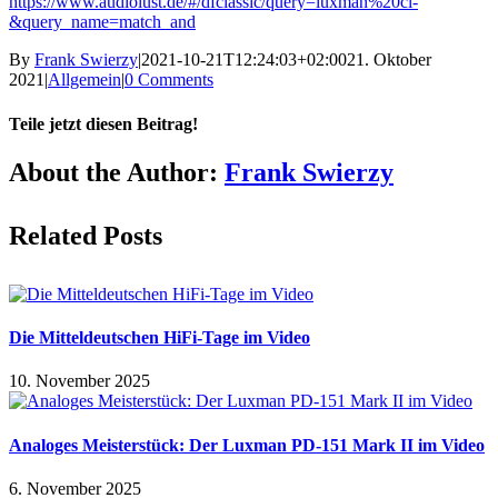
https://www.audiolust.de/#/dfclassic/query=luxman%20cl-
&query_name=match_and
By
Frank Swierzy
|
2021-10-21T12:24:03+02:00
21. Oktober
2021
|
Allgemein
|
0 Comments
Teile jetzt diesen Beitrag!
Facebook
X
Reddit
LinkedIn
Pinterest
Vk
About the Author:
Frank Swierzy
Related Posts
Die Mitteldeutschen HiFi-Tage im Video
10. November 2025
Analoges Meisterstück: Der Luxman PD-151 Mark II im Video
6. November 2025