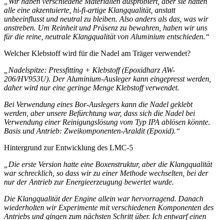
„Wir haben verschiedene Materialien ausprobiert, aber sie hatten
alle eine akzentuierte, hi-fi-artige Klangqualität, anstatt
unbeeinflusst und neutral zu bleiben. Also anders als das, was wir
anstreben. Um Reinheit und Präsenz zu bewahren, haben wir uns
für die reine, neutrale Klangqualität von Aluminium entschieden.“
Welcher Klebstoff wird für die Nadel am Träger verwendet?
„Nadelspitze: Pressfitting + Klebstoff (Epoxidharz AW-
206/HV953U). Der Aluminium-Ausleger kann eingepresst werden,
daher wird nur eine geringe Menge Klebstoff verwendet.
Bei Verwendung eines Bor-Auslegers kann die Nadel geklebt
werden, aber unsere Befürchtung war, dass sich die Nadel bei
Verwendung einer Reinigungslösung vom Typ IPA ablösen könnte.
Basis und Antrieb: Zweikomponenten-Araldit (Epoxid).“
Hintergrund zur Entwicklung des LMC-5
„Die erste Version hatte eine Boxenstruktur, aber die Klangqualität
war schrecklich, so dass wir zu einer Methode wechselten, bei der
nur der Antrieb zur Energieerzeugung bewertet wurde.
Die Klangqualität der Engine allein war hervorragend. Danach
wiederholten wir Experimente mit verschiedenen Komponenten des
Antriebs und gingen zum nächsten Schritt über. Ich entwarf einen