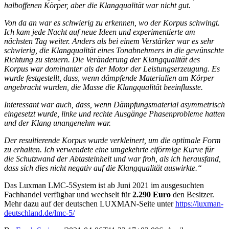
halboffenen Körper, aber die Klangqualität war nicht gut.
Von da an war es schwierig zu erkennen, wo der Korpus schwingt.
Ich kam jede Nacht auf neue Ideen und experimentierte am
nächsten Tag weiter. Anders als bei einem Verstärker war es sehr
schwierig, die Klangqualität eines Tonabnehmers in die gewünschte
Richtung zu steuern. Die Veränderung der Klangqualität des
Korpus war dominanter als der Motor der Leistungserzeugung. Es
wurde festgestellt, dass, wenn dämpfende Materialien am Körper
angebracht wurden, die Masse die Klangqualität beeinflusste.
Interessant war auch, dass, wenn Dämpfungsmaterial asymmetrisch
eingesetzt wurde, linke und rechte Ausgänge Phasenprobleme hatten
und der Klang unangenehm war.
Der resultierende Korpus wurde verkleinert, um die optimale Form
zu erhalten.
Ich verwendete eine umgekehrte eiförmige Kurve für
die Schutzwand der Abtasteinheit und war froh, als ich herausfand,
dass sich dies nicht negativ auf die Klangqualität auswirkte.“
Das Luxman LMC-5System ist ab Juni 2021 im ausgesuchten
Fachhandel verfügbar und wechselt für
2.290 Euro
den Besitzer.
Mehr dazu auf der deutschen LUXMAN-Seite unter
https://luxman-
deutschland.de/lmc-5/