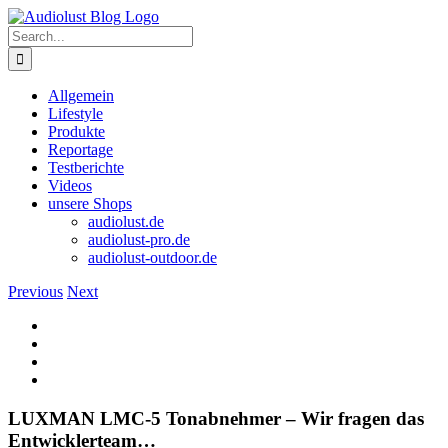
Skip
to
Search
content
for:
Allgemein
Lifestyle
Produkte
Reportage
Testberichte
Videos
unsere Shops
audiolust.de
audiolust-pro.de
audiolust-outdoor.de
Previous
Next
View
Larger
Image
LUXMAN LMC-5 Tonabnehmer – Wir fragen das
Entwicklerteam…