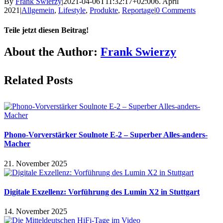
By
Frank Swierzy
|
2021-04-06T11:32:17+02:00
6. April
2021
|
Allgemein
,
Lifestyle
,
Produkte
,
Reportage
|
0 Comments
Teile jetzt diesen Beitrag!
Facebook
X
Reddit
LinkedIn
Pinterest
Vk
About the Author:
Frank Swierzy
Related Posts
Phono-Vorverstärker Soulnote E-2 – Superber Alles-anders-
Macher
21. November 2025
Digitale Exzellenz: Vorführung des Lumin X2 in Stuttgart
14. November 2025