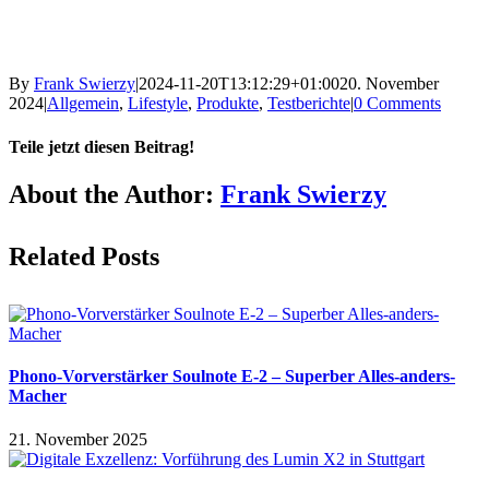
By
Frank Swierzy
|
2024-11-20T13:12:29+01:00
20. November
2024
|
Allgemein
,
Lifestyle
,
Produkte
,
Testberichte
|
0 Comments
Teile jetzt diesen Beitrag!
Facebook
X
Reddit
LinkedIn
Pinterest
Vk
About the Author:
Frank Swierzy
Related Posts
Phono-Vorverstärker Soulnote E-2 – Superber Alles-anders-
Macher
21. November 2025