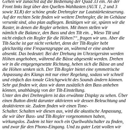
Gehen wir zunächst auf die Bedienung der Quad 33 ein. An der
Front links liegt über den Quellen-Wahltasten (AUX 1, 2 und 3
sowie XLR) der schöne große Drehregler zur Lautstärkesteuerung.
Auf der rechten Seite finden wir weitere Drehregler, die im Gehäuse
versenkt sind, also plan aufliegen. Betätigen wir sie, spüren wir die
Raster, in denen die Regler arbeiten. Mit ihnen stellen wir
nämlich die Balance, den Bass und den Tilt ein. „Wieso Tilt und
nicht einfach ein Regler für die Höhen?“, fragen wir uns. Aber die
Tilt-Sache ist gar nicht verkehrt, denn der Tilt-Regler hebt
gleichzeitig eine Frequenzgruppe an, während er eine andere
absenkt. Das bedeutet: Bei der Drehung im Uhrzeigersinn werden
Höhen angehoben, während die Bässe abgesenkt werden. Drehen
wir in die entgegengesetzte Richtung, heben sich die Bässe an und
die Höhen senken sich. Der Tilt-Regler bietet eine symmetrische
Anpassung des Klangs mit nur einer Regelung, sodass wir schnell
und einfach das tonale Gleichgewicht des Sounds ändern können.
Sehr gut finden wir, dass wir dann zusätzlich den Bass anheben
können, unabhängig von der Tilt-Einstellung.
Unter den drei Drehreglern ist das erwähnte Display zu sehen. Über
einen Button direkt darunter aktivieren wir dessen Beleuchtung und
deaktivieren sie. Zudem finden wir einen Tone-
Schalter. Schalten wir diesen aus, wird die akustische Anpassung,
die wir über Bass- und Tilt-Regler vorgenommen haben,
wirkungslos. Zudem ist hier noch ein Quellwahlschalter zu finden,
und zwar für den Phono-Eingang. Und zu guter Letzt wollen wir