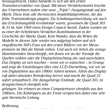
herausgebracht. Dabei handelte es sich um den ersten
Transistorverstärker von Quad. Mit dieser Verstärkerkombi brachte
das Unternehmen zudem eine neue „Triple“-Ausgangsstufe auf den
Markt. Diese löste alle thermischen Instabilitätsprobleme, die das
frühe Transistordesign plagten. Da Schaltungsentwicklung wie auch
das Erscheinungsbild revolutionär waren, gewannen die Quad 303
& 33 im Jahr 1969 einen Design Council Award. Zudem wurden sie
zu einer der beliebtesten Verstärker-Kombinationen in der
Geschichte der Marke Quad. Kein Wunder, dass die Briten die
Modelle in diesem Jahr wieder neu aufgelegt haben und sich
eingefleischte HiFi-Fans seit den ersten Bildern von der Messe-
premiere im Mai die Hände reiben. Und auch wir lieben die orange
illuminierenden Steuerknöpfe, mit denen wir an der Vorstufe die
Quellen wählen oder die Displaybeleuchtung ein- und ausschalten.
Das Display an sich leuchtet – wenn wir es wünschen – in Orange
und zeigt die Einstellungen über eine LCD-Darstellung, wie wir sie
von Digitaluhren aus den 1980er Jahren kennen. Allein das Display
ruft dabei absolutes Retrofeeling hervor und macht die Quad 33
sofort sympathisch. Die dazugehörige Endstufe, die Quad 303, ist
designtechnisch ebenfalls sehr
gelungen. Sie erinnert an einen Computertower ebenfalls aus den
1980ern. Die Kühlrippen an der Front versprechen dabei eine sehr
gute thermische Leitung.
Bedienung