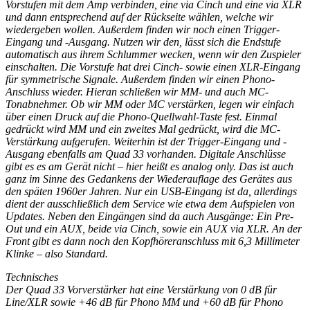
Vorstufen mit dem Amp verbinden, eine via Cinch und eine via XLR
und dann entsprechend auf der Rückseite wählen, welche wir
wiedergeben wollen. Außerdem finden wir noch einen Trigger-
Eingang und -Ausgang. Nutzen wir den, lässt sich die Endstufe
automatisch aus ihrem Schlummer wecken, wenn wir den Zuspieler
einschalten. Die Vorstufe hat drei Cinch- sowie einen XLR-Eingang
für symmetrische Signale. Außerdem finden wir einen Phono-
Anschluss wieder. Hieran schließen wir MM- und auch MC-
Tonabnehmer. Ob wir MM oder MC verstärken, legen wir einfach
über einen Druck auf die Phono-Quellwahl-Taste fest. Einmal
gedrückt wird MM und ein zweites Mal gedrückt, wird die MC-
Verstärkung aufgerufen. Weiterhin ist der Trigger-Eingang und -
Ausgang ebenfalls am Quad 33 vorhanden. Digitale Anschlüsse
gibt es es am Gerät nicht – hier heißt es analog only. Das ist auch
ganz im Sinne des Gedankens der Wiederauflage des Gerätes aus
den späten 1960er Jahren. Nur ein USB-Eingang ist da, allerdings
dient der ausschließlich dem Service wie etwa dem Aufspielen von
Updates. Neben den Eingängen sind da auch Ausgänge: Ein Pre-
Out und ein AUX, beide via Cinch, sowie ein AUX via XLR. An der
Front gibt es dann noch den Kopfhöreranschluss mit 6,3 Millimeter
Klinke – also Standard.
Technisches
Der Quad 33 Vorverstärker hat eine Verstärkung von 0 dB für
Line/XLR sowie +46 dB für Phono MM und +60 dB für Phono