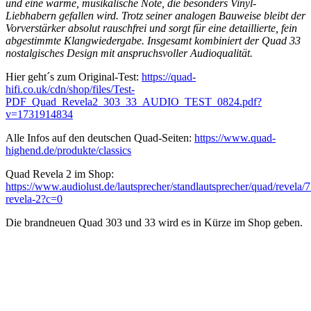
und eine warme, musikalische Note, die besonders Vinyl-
Liebhabern gefallen wird. Trotz seiner analogen Bauweise bleibt der
Vorverstärker absolut rauschfrei und sorgt für eine detaillierte, fein
abgestimmte Klangwiedergabe. Insgesamt kombiniert der Quad 33
nostalgisches Design mit anspruchsvoller Audioqualität.
Hier geht´s zum Original-Test:
https://quad-
hifi.co.uk/cdn/shop/files/Test-
PDF_Quad_Revela2_303_33_AUDIO_TEST_0824.pdf?
v=1731914834
Alle Infos auf den deutschen Quad-Seiten:
https://www.quad-
highend.de/produkte/classics
Quad Revela 2 im Shop:
https://www.audiolust.de/lautsprecher/standlautsprecher/quad/revela/
revela-2?c=0
Die brandneuen Quad 303 und 33 wird es in Kürze im Shop geben.