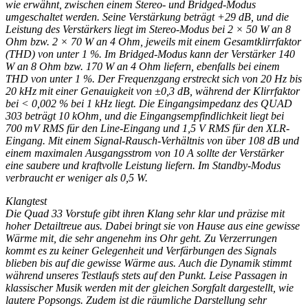
wie erwähnt, zwischen einem Stereo- und Bridged-Modus
umgeschaltet werden. Seine Verstärkung beträgt +29 dB, und die
Leistung des Verstärkers liegt im Stereo-Modus bei 2 × 50 W an 8
Ohm bzw. 2 × 70 W an 4 Ohm, jeweils mit einem Gesamtklirrfaktor
(THD) von unter 1 %. Im Bridged-Modus kann der Verstärker 140
W an 8 Ohm bzw. 170 W an 4 Ohm liefern, ebenfalls bei einem
THD von unter 1 %. Der Frequenzgang erstreckt sich von 20 Hz bis
20 kHz mit einer Genauigkeit von ±0,3 dB, während der Klirrfaktor
bei < 0,002 % bei 1 kHz liegt. Die Eingangsimpedanz des QUAD
303 beträgt 10 kOhm, und die Eingangsempfindlichkeit liegt bei
700 mV RMS für den Line-Eingang und 1,5 V RMS für den XLR-
Eingang. Mit einem Signal-Rausch-Verhältnis von über 108 dB und
einem maximalen Ausgangsstrom von 10 A sollte der Verstärker
eine saubere und kraftvolle Leistung liefern. Im Standby-Modus
verbraucht er weniger als 0,5 W.
Klangtest
Die Quad 33 Vorstufe gibt ihren Klang sehr klar und präzise mit
hoher Detailtreue aus. Dabei bringt sie von Hause aus eine gewisse
Wärme mit, die sehr angenehm ins Ohr geht. Zu Verzerrun
gen
kommt es zu keiner Gelegenheit und Verfärbungen des Signals
blieben bis auf die gewisse Wärme aus. Auch die Dynamik stimmt
während unseres Testlaufs stets auf den Punkt. Leise
Passagen in
klassischer Musik werden mit der gleichen Sorgfalt dargestellt, wie
lautere Popsongs. Zudem ist die räumliche Darstellung sehr