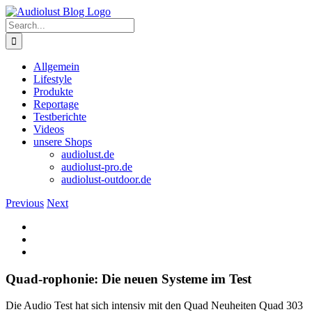
Skip
to
Search
content
for:
Allgemein
Lifestyle
Produkte
Reportage
Testberichte
Videos
unsere Shops
audiolust.de
audiolust-pro.de
audiolust-outdoor.de
Previous
Next
View
Larger
Image
Quad-rophonie: Die neuen Systeme im Test
Die Audio Test hat sich intensiv mit den Quad Neuheiten Quad 303