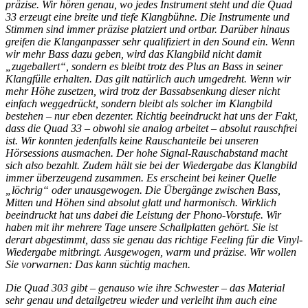
präzise. Wir hören genau, wo jedes Instrument steht
und die Quad
33 erzeugt eine breite und tiefe Klangbühne. Die Instrumente und
Stimmen sind immer präzise platziert und ortbar. Darüber hinaus
greifen die Klanganpasser sehr qualifiziert in den Sound ein. Wenn
wir mehr Bass dazu geben, wird das Klangbild nicht damit
„zugeballert“, sondern es bleibt trotz des Plus an Bass in seiner
Klangfülle erhalten. Das gilt natürlich auch umgedreht. Wenn wir
mehr Höhe zusetzen, wird trotz der Bassabsenkung dieser nicht
einfach weggedrückt, sondern bleibt als solcher im Klangbild
bestehen – nur eben dezenter. Richtig beeindruckt hat uns der Fakt,
dass die Quad 33 – obwohl sie analog arbeitet – absolut rauschfrei
ist. Wir konnten jedenfalls keine Rauschanteile bei unseren
Hörsessions ausmachen.
Der hohe Signal-Rauschabstand macht
sich also bezahlt. Zudem hält sie bei der Wiedergabe das Klangbild
immer überzeugend zusammen. Es erscheint bei keiner Quelle
„löchrig“ oder unausge
wogen. Die Übergänge zwischen Bass,
Mitten und Höhen sind absolut glatt und harmonisch. Wirklich
beeindruckt hat uns dabei die Leistung der Phono-Vorstufe. Wir
haben mit ihr mehrere Tage unsere Schallplatten gehört. Sie ist
derart abgestimmt, dass sie genau das richtige Feeling für die Vinyl-
Wiedergabe mitbringt. Ausgewogen, warm und präzise. Wir wollen
Sie vorwarnen: Das kann süchtig machen.
Die Quad 303 gibt – genauso wie ihre Schwester – das Material
sehr genau und detailgetreu wieder und verleiht ihm auch eine