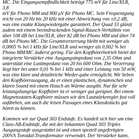
MC. Die Eingangsempfindlichkeit beträgt 775 mV für Line/XLR,
3,8
mV für Phono MM und 800 μV für Phono MC. Sein Frequenzgang
reicht von 20 Hz bis 20 kHz mit einer Abweichung von ±0,2 dB,
was eine exakte Klangwiedergabe garantiert. Der Quad 33 glänzt
zudem mit einem beeindruckenden Signal-Rausch-Verhältnis von
über 108 dB bei Line/XLR, über 82 dB bei Phono MM und über 74
dB bei Phono MC. Die Gesamtverzerrung bleibt mit weniger als
0,0005 % bei 1 kHz für Line/XLR und weniger als 0,002 % bei
Phono MM/MC äußerst gering. Für den Kopfhörerbetrieb bietet der
integrierte Verstärker eine Ausgangsimpedanz von 2,35 Ohm und
unterstützt eine Lastimpedanz von 20 bis 600 Ohm. Die Verzerrung
liegt hier bei unter 0,01 % bei 1 kHz und einer Leistung von 50 mW,
was eine klare und detailreiche Wieder-gabe ermöglicht. Wir lieben
den Kopfhörerausgang, da er einen plastischen, dynamischen und
klaren Sound mit einem Hauch an Wärme ausgibt. Nur für sehr
leistungshungrige Kopfhörer ist er weniger gut geeignet. Bei einem
Magnetostaten-Kopfhörer müssen wir den Lautstärkeregler fast voll
aufdrehen, um auch die leisen Passagen eines Klassikstücks gut
hören zu können.
Kommen wir zur Quad 303 Endstufe. Es handelt sich hier um eine
Class-AB-Endstufe, die mit der bekannten Quad 303 Triples
Ausgangsstufe ausgestattet ist und einen speziell angefertigten
200VA Toroidal-Transformator verwendet. Der Verstärker kann,