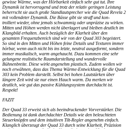
gewisse Wärme, was der Hörbarkeit einfach sehr gut tut. Ihre
Dynamik ist hervorragend und trotz der relativ geringen Leistung
beherrscht sie auch große Standlautsprecher wie die Quad Revela 2
mit vollendeter Dynamik. Die Bässe gibt sie straff und kon-
trolliert wieder, ohne jemals schwammig oder unpräzise zu wirken.
Mitten und Höhen werden nicht überlagert und bleiben deutlich im
Klangbild erhalten. Auch bezüglich der Klarheit über den
gesamten Frequenzbereich sind wir von der Quad 303 begeistert.
So sind in den Mitten und Höhen feine Details und Texturen immer
hörbar, wenn auch nicht bis ins letzte, neutral ausgeformt, sondern
immer musikalisch, warm angehaucht. Dazu kommen eine sehr
gelungene realistische Raumdarstellung und wundervolle
Bühnenbreite. Diese wirkt angenehm plastisch. Zudem wollen wir
noch erwähnen, dass das Thema Wärme-Entwicklung für die Quad
303 kein Problem darstellt. Selbst bei hohen Lautstärken über
längere Zeit wird sie nur einen Hauch warm. Da merken wir
deutlich, wie gut das passive Kühlungssystem durchdacht ist.
Respekt!
FAZIT
Der Quad 33 erweist sich als beeindruckender Vorverstärker. Die
Bedienung ist dank durchdachter Details wie den beleuchteten
Steuerknöpfen und dem intuitiven Tilt-Regler angenehm einfach.
Klanglich überzeugt der Quad 33 durch seine Klarheit, Präzision