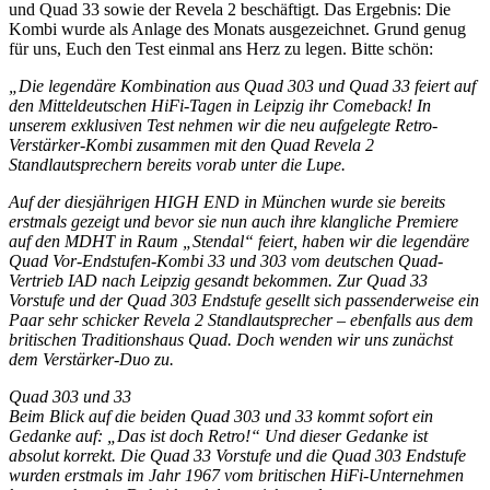
und Quad 33 sowie der Revela 2 beschäftigt. Das Ergebnis: Die
Kombi wurde als Anlage des Monats ausgezeichnet. Grund genug
für uns, Euch den Test einmal ans Herz zu legen. Bitte schön:
„Die legendäre Kombination aus Quad 303 und Quad 33 feiert auf
den Mitteldeutschen HiFi-Tagen in Leipzig ihr Comeback! In
unserem exklusiven Test nehmen wir die neu aufgelegte Retro-
Verstärker-Kombi zusammen mit den Quad Revela 2
Standlautsprechern bereits vorab unter die Lupe.
Auf der diesjährigen HIGH END in München wurde sie bereits
erstmals gezeigt und bevor sie nun auch ihre klangliche Premiere
auf den MDHT in Raum „Stendal“ feiert, haben wir die legendäre
Quad Vor-Endstufen-Kombi 33 und 303 vom deutschen Quad-
Vertrieb IAD nach Leipzig gesandt bekommen. Zur Quad 33
Vorstufe und der Quad 303 Endstufe gesellt sich passenderweise ein
Paar sehr schicker Revela 2 Standlautsprecher – ebenfalls aus dem
britischen Traditionshaus Quad. Doch wenden wir uns zunächst
dem Verstärker-Duo zu.
Quad 303 und 33
Beim Blick auf die beiden Quad 303 und 33 kommt sofort ein
Gedanke auf: „Das ist doch Retro!“ Und dieser Gedanke ist
absolut korrekt. Die Quad 33 Vorstufe und die Quad 303 Endstufe
wurden erstmals im Jahr 1967 vom britischen HiFi-Unternehmen