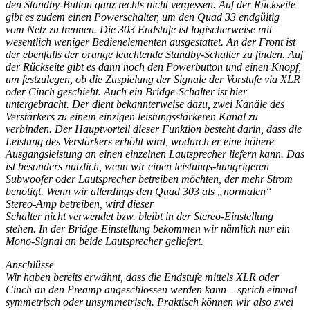
den Standby-Button ganz rechts nicht vergessen. Auf der Rückseite
gibt es zudem einen Powerschalter, um den Quad 33 endgültig
vom Netz zu trennen. Die 303 Endstufe ist logischerweise mit
wesentlich weniger Bedienelementen ausgestattet. An der Front ist
der ebenfalls der orange leuchtende Standby-Schalter zu finden. Auf
der Rückseite gibt es dann noch den Powerbutton und einen Knopf,
um festzulegen, ob die Zuspielung der Signale der Vorstufe via XLR
oder Cinch geschieht. Auch ein Bridge-Schalter ist hier
untergebracht. Der dient bekannterweise dazu, zwei Kanäle des
Verstärkers zu einem einzigen leistungsstärkeren Kanal zu
verbinden. Der Hauptvorteil dieser Funktion besteht darin, dass die
Leistung des Verstärkers erhöht wird, wodurch er eine höhere
Ausgangsleistung an einen einzelnen Lautsprecher liefern kann. Das
ist besonders nützlich, wenn wir einen leistungs-hungrigeren
Subwoofer oder Lautsprecher betreiben möchten, der mehr Strom
benötigt. Wenn wir allerdings den Quad 303 als „normalen“
Stereo-Amp betreiben, wird dieser
Schalter nicht verwendet bzw. bleibt in der Stereo-Einstellung
stehen. In der Bridge-Einstellung bekommen wir nämlich nur ein
Mono-Signal an beide Lautsprecher geliefert.
Anschlüsse
Wir haben bereits erwähnt, dass die Endstufe mittels XLR oder
Cinch an den Preamp angeschlossen werden kann – sprich einmal
symmetrisch oder unsymmetrisch. Praktisch können wir also
zwei