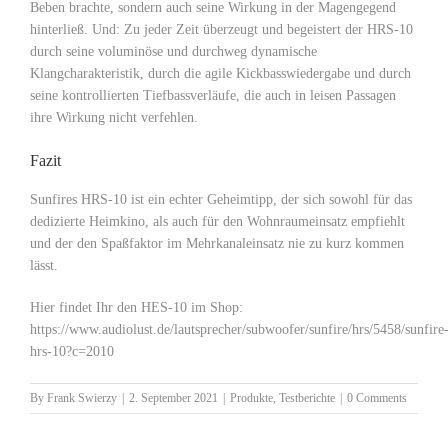
Beben brachte, sondern auch seine Wirkung in der Magengegend
hinterließ. Und: Zu jeder Zeit überzeugt und begeistert der HRS-10
durch seine voluminöse und durchweg dynamische
Klangcharakteristik, durch die agile Kickbasswiedergabe und durch
seine kontrollierten Tiefbassverläufe, die auch in leisen Passagen
ihre Wirkung nicht verfehlen.
Fazit
Sunfires HRS-10 ist ein echter Geheimtipp, der sich sowohl für das
dedizierte Heimkino, als auch für den Wohnraumeinsatz empfiehlt
und der den Spaßfaktor im Mehrkanaleinsatz nie zu kurz kommen
lässt.
Hier findet Ihr den HES-10 im Shop:
https://www.audiolust.de/lautsprecher/subwoofer/sunfire/hrs/5458/sunfire
hrs-10?c=2010
By
Frank Swierzy
|
2. September 2021
|
Produkte
,
Testberichte
|
0 Comments