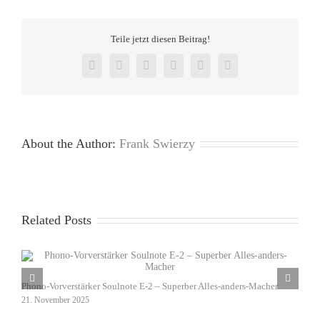
Teile jetzt diesen Beitrag!
Facebook
X
Reddit
LinkedIn
Pinterest
Vk
About the Author:
Frank Swierzy
Related Posts
D
Phono-Vorverstärker Soulnote E-2 – Superber Alles-anders-Macher
1
21. November 2025