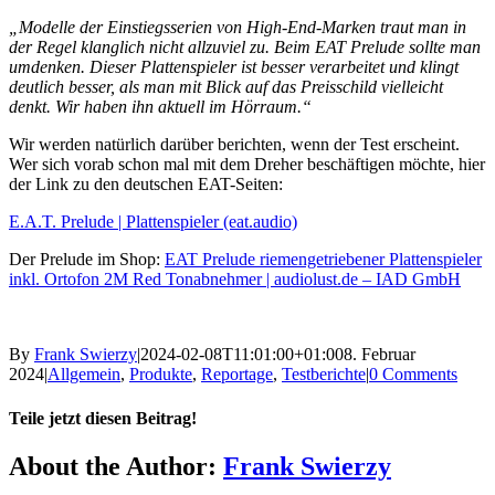
„
Modelle der Einstiegsserien von High-End-Marken traut man in
der Regel klanglich nicht allzuviel zu. Beim EAT Prelude sollte man
umdenken. Dieser Plattenspieler ist besser verarbeitet und klingt
deutlich besser, als man mit Blick auf das Preisschild vielleicht
denkt. Wir haben ihn aktuell im Hörraum.“
Wir werden natürlich darüber berichten, wenn der Test erscheint.
Wer sich vorab schon mal mit dem Dreher beschäftigen möchte, hier
der Link zu den deutschen EAT-Seiten:
E.A.T. Prelude | Plattenspieler (eat.audio)
Der Prelude im Shop:
EAT Prelude riemengetriebener Plattenspieler
inkl. Ortofon 2M Red Tonabnehmer | audiolust.de – IAD GmbH
By
Frank Swierzy
|
2024-02-08T11:01:00+01:00
8. Februar
2024
|
Allgemein
,
Produkte
,
Reportage
,
Testberichte
|
0 Comments
Teile jetzt diesen Beitrag!
Facebook
X
Reddit
LinkedIn
Pinterest
Vk
About the Author:
Frank Swierzy