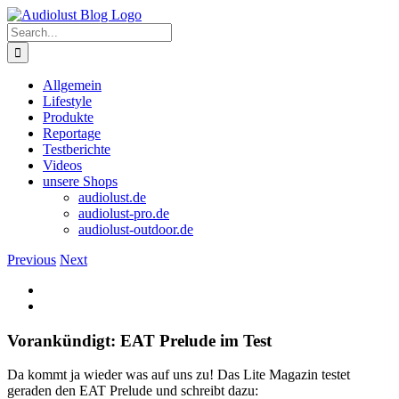
Skip
to
Search
content
for:
Allgemein
Lifestyle
Produkte
Reportage
Testberichte
Videos
unsere Shops
audiolust.de
audiolust-pro.de
audiolust-outdoor.de
Previous
Next
View
Larger
Image
Vorankündigt: EAT Prelude im Test
Da kommt ja wieder was auf uns zu! Das Lite Magazin testet
geraden den EAT Prelude und schreibt dazu: