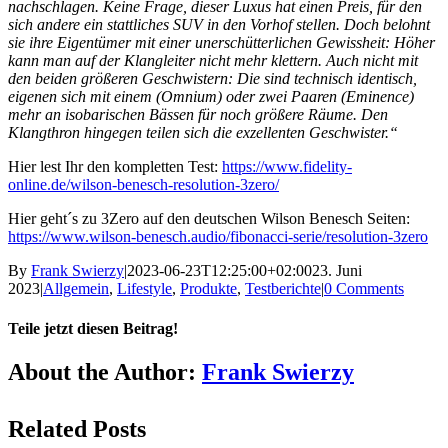
nachschlagen. Keine Frage, dieser Luxus hat einen Preis, für den
sich andere ein stattliches SUV in den Vorhof stellen. Doch belohnt
sie ihre Eigentümer mit einer unerschütterlichen Gewissheit: Höher
kann man auf der Klangleiter nicht mehr klettern. Auch nicht mit
den beiden größeren Geschwistern: Die sind technisch identisch,
eigenen sich mit einem (Omnium) oder zwei Paaren (Eminence)
mehr an isobarischen Bässen für noch größere Räume. Den
Klangthron hingegen teilen sich die exzellenten Geschwister.“
Hier lest Ihr den kompletten Test:
https://www.fidelity-
online.de/wilson-benesch-resolution-3zero/
Hier geht´s zu 3Zero auf den deutschen Wilson Benesch Seiten:
https://www.wilson-benesch.audio/fibonacci-serie/resolution-3zero
By
Frank Swierzy
|
2023-06-23T12:25:00+02:00
23. Juni
2023
|
Allgemein
,
Lifestyle
,
Produkte
,
Testberichte
|
0 Comments
Teile jetzt diesen Beitrag!
Facebook
X
Reddit
LinkedIn
Pinterest
Vk
About the Author:
Frank Swierzy
Related Posts