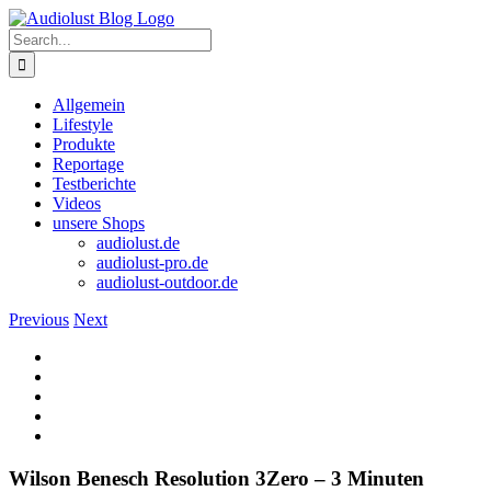
Skip
to
Search
content
for:
Allgemein
Lifestyle
Produkte
Reportage
Testberichte
Videos
unsere Shops
audiolust.de
audiolust-pro.de
audiolust-outdoor.de
Previous
Next
View
Larger
Image
Wilson Benesch Resolution 3Zero – 3 Minuten