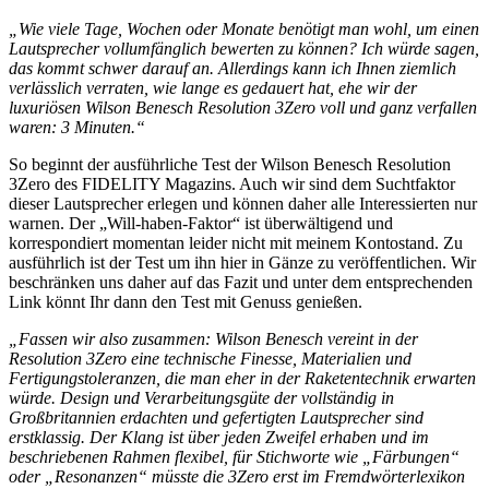
„Wie viele Tage, Wochen oder Monate benötigt man wohl, um einen
Lautsprecher vollumfänglich bewerten zu können? Ich würde sagen,
das kommt schwer darauf an. Allerdings kann ich Ihnen ziemlich
verlässlich verraten, wie lange es gedauert hat, ehe wir der
luxuriösen Wilson Benesch Resolution 3Zero voll und ganz verfallen
waren: 3 Minuten.“
So beginnt der ausführliche Test der Wilson Benesch Resolution
3Zero des FIDELITY Magazins. Auch wir sind dem Suchtfaktor
dieser Lautsprecher erlegen und können daher alle Interessierten nur
warnen. Der „Will-haben-Faktor“ ist überwältigend und
korrespondiert momentan leider nicht mit meinem Kontostand. Zu
ausführlich ist der Test um ihn hier in Gänze zu veröffentlichen. Wir
beschränken uns daher auf das Fazit und unter dem entsprechenden
Link könnt Ihr dann den Test mit Genuss genießen.
„Fassen wir also zusammen: Wilson Benesch vereint in der
Resolution 3Zero eine technische Finesse, Materialien und
Fertigungstoleranzen, die man eher in der Raketentechnik erwarten
würde. Design und Verarbeitungsgüte der vollständig in
Großbritannien erdachten und gefertigten Lautsprecher sind
erstklassig. Der Klang ist über jeden Zweifel erhaben und im
beschriebenen Rahmen flexibel, für Stichworte wie „Färbungen“
oder „Resonanzen“ müsste die 3Zero erst im Fremdwörterlexikon