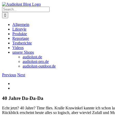
Skip
to
Search
content
for:
Allgemein
Lifestyle
Produkte
Reportage
Testberichte
Videos
unsere Shops
audiolust.de
audiolust-pro.de
audiolust-outdoor.de
Previous
Next
View
Larger
Image
40 Jahre Da-Da-Da
Echt jetzt? 40 Jahre? Time flies. Kralle Krawinkel kannte ich schon 
Rückblick erscheint heute alles so logisch, aber wieviel Zufall und M