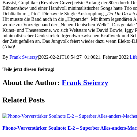
Bassist, Graphiker (Revolver Cover) reiste Anfang der 80er durch De
Bühnenshow und einer Handvoll minimalistischer Songs hatte Trio sc
Debütalbum „Trio“. Die zweite Single Auskopplung „
Da Da Da ich li
Hit musste die Band auch in die „Hitparade“. Mit ihrem legendären A
wurde zur Vorzeigeband der „Neuen Deutschen Welle“. Das geniale Vi
Kunst- und Theaterszene, wo sich Weltstars wie David Bowie, Iggy 
minimalistischer Geniestreich. Irgendwo zwischen Kraftwerk und Schla
der Zeit gefallen an. Das Jungvolk feiert wieder dazu wenn Elekto-DJs
(Aha)!
By
Frank Swierzy
|
2022-02-21T10:54:27+01:00
21. Februar 2022
|
Lif
Teile jetzt diesen Beitrag!
Facebook
X
Reddit
LinkedIn
Pinterest
Vk
About the Author:
Frank Swierzy
Related Posts
Phono-Vorverstärker Soulnote E-2 – Superber Alles-anders-Mac