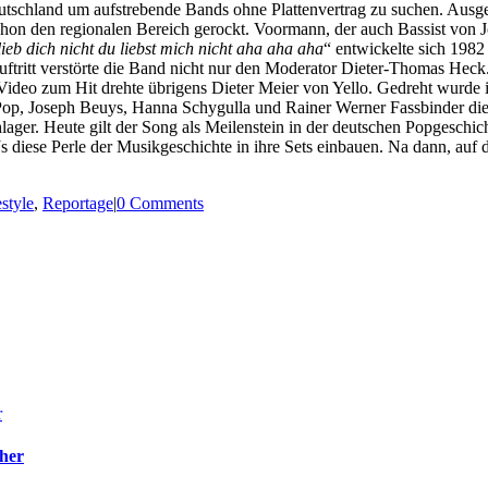
utschland um aufstrebende Bands ohne Plattenvertrag zu suchen. Ausge
hon den regionalen Bereich gerockt. Voormann, der auch Bassist von 
eb dich nicht du liebst mich nicht aha aha aha
“ entwickelte sich 1982
uftritt verstörte die Band nicht nur den Moderator Dieter-Thomas Heck
deo zum Hit drehte übrigens Dieter Meier von Yello. Gedreht wurde in
Pop, Joseph Beuys, Hanna Schygulla und Rainer Werner Fassbinder die
ger. Heute gilt der Song als Meilenstein in der deutschen Popgeschich
 diese Perle der Musikgeschichte in ihre Sets einbauen. Na dann, auf di
estyle
,
Reportage
|
0 Comments
her