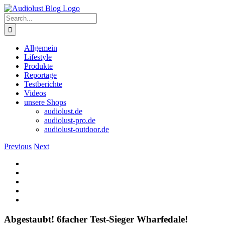
Skip
to
Search
content
for:
Allgemein
Lifestyle
Produkte
Reportage
Testberichte
Videos
unsere Shops
audiolust.de
audiolust-pro.de
audiolust-outdoor.de
Previous
Next
View
Larger
Image
Abgestaubt! 6facher Test-Sieger Wharfedale!