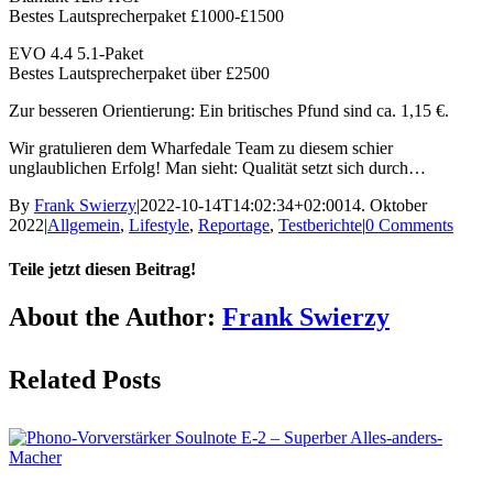
Bestes Lautsprecherpaket £1000-£1500
EVO 4.4 5.1-Paket
Bestes Lautsprecherpaket über £2500
Zur besseren Orientierung: Ein britisches Pfund sind ca. 1,15 €.
Wir gratulieren dem Wharfedale Team zu diesem schier
unglaublichen Erfolg! Man sieht: Qualität setzt sich durch…
By
Frank Swierzy
|
2022-10-14T14:02:34+02:00
14. Oktober
2022
|
Allgemein
,
Lifestyle
,
Reportage
,
Testberichte
|
0 Comments
Teile jetzt diesen Beitrag!
Facebook
X
Reddit
LinkedIn
Pinterest
Vk
About the Author:
Frank Swierzy
Related Posts