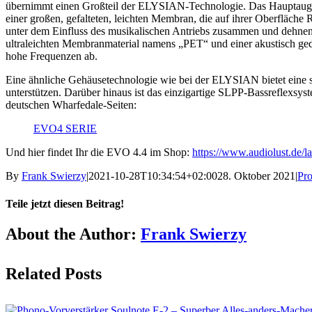
übernimmt einen Großteil der ELYSIAN-Technologie. Das Hauptaugenm
einer großen, gefalteten, leichten Membran, die auf ihrer Oberfläche R
unter dem Einfluss des musikalischen Antriebs zusammen und dehnen
ultraleichten Membranmaterial namens „PET“ und einer akustisch ge
hohe Frequenzen ab.
Eine ähnliche Gehäusetechnologie wie bei der ELYSIAN bietet eine st
unterstützen. Darüber hinaus ist das einzigartige SLPP-Bassreflexs
deutschen Wharfedale-Seiten:
EVO4 SERIE
Und hier findet Ihr die EVO 4.4 im Shop:
https://www.audiolust.de/l
By
Frank Swierzy
|
2021-10-28T10:34:54+02:00
28. Oktober 2021
|
Pr
Teile jetzt diesen Beitrag!
Facebook
X
Reddit
LinkedIn
Pinterest
Vk
About the Author:
Frank Swierzy
Related Posts