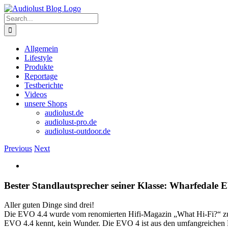
Skip
to
Search
content
for:
Allgemein
Lifestyle
Produkte
Reportage
Testberichte
Videos
unsere Shops
audiolust.de
audiolust-pro.de
audiolust-outdoor.de
Previous
Next
View
Larger
Image
Bester Standlautsprecher seiner Klasse: Wharfedale 
Aller guten Dinge sind drei!
Die EVO 4.4 wurde vom renomierten Hifi-Magazin „What Hi-Fi?“ zum d
EVO 4.4 kennt, kein Wunder. Die EVO 4 ist aus den umfangreichen 