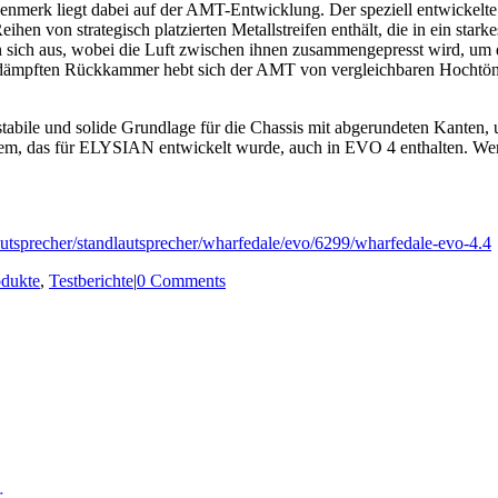
erk liegt dabei auf der AMT-Entwicklung. Der speziell entwickelte 
eihen von strategisch platzierten Metallstreifen enthält, die in ein sta
 sich aus, wobei die Luft zwischen ihnen zusammengepresst wird, um 
dämpften Rückkammer hebt sich der AMT von vergleichbaren Hochtönern
abile und solide Grundlage für die Chassis mit abgerundeten Kanten, u
ystem, das für ELYSIAN entwickelt wurde, auch in EVO 4 enthalten. We
autsprecher/standlautsprecher/wharfedale/evo/6299/wharfedale-evo-4.4
odukte
,
Testberichte
|
0 Comments