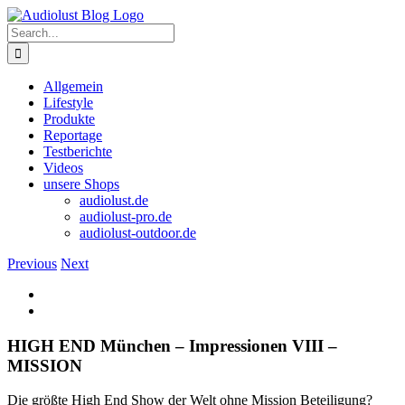
Skip
to
Search
content
for:
Allgemein
Lifestyle
Produkte
Reportage
Testberichte
Videos
unsere Shops
audiolust.de
audiolust-pro.de
audiolust-outdoor.de
Previous
Next
View
Larger
Image
HIGH END München – Impressionen VIII –
MISSION
Die größte High End Show der Welt ohne Mission Beteiligung?