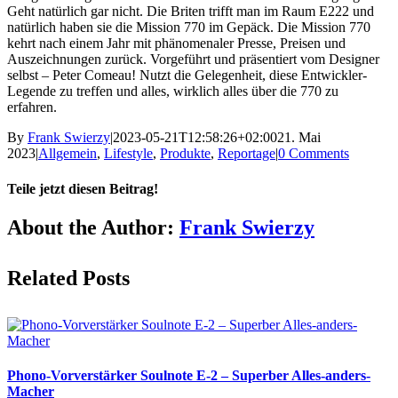
Geht natürlich gar nicht. Die Briten trifft man im Raum E222 und
natürlich haben sie die Mission 770 im Gepäck. Die Mission 770
kehrt nach einem Jahr mit phänomenaler Presse, Preisen und
Auszeichnungen zurück. Vorgeführt und präsentiert vom Designer
selbst – Peter Comeau! Nutzt die Gelegenheit, diese Entwickler-
Legende zu treffen und alles, wirklich alles über die 770 zu
erfahren.
By
Frank Swierzy
|
2023-05-21T12:58:26+02:00
21. Mai
2023
|
Allgemein
,
Lifestyle
,
Produkte
,
Reportage
|
0 Comments
Teile jetzt diesen Beitrag!
Facebook
X
Reddit
LinkedIn
Pinterest
Vk
About the Author:
Frank Swierzy
Related Posts
Phono-Vorverstärker Soulnote E-2 – Superber Alles-anders-
Macher