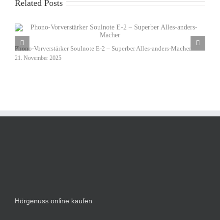
Related Posts
D
Phono-Vorverstärker Soulnote E-2 – Superber Alles-anders-Macher
1
21. November 2025
Hörgenuss online kaufen