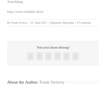
Anmeldung:
https://www.whathifi.show/
By
Frank Swierzy
|
23. April 2021
|
Allgemein
,
Reportage
|
0 Comments
Teile jetzt diesen Beitrag!
Facebook
X
Reddit
LinkedIn
Pinterest
Vk
About the Author:
Frank Swierzy