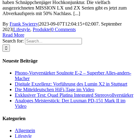
haben Schnäppchenjäger Hochkonjunktur. Die vielfach
ausgezeichneten MISSION LX und ZX Serien gibt es jetzt zum
Abverkaufspreis mit 50% Nachlass. [...]
By
Frank Swierzy
|
2023-09-07T12:04:15+02:00
7. September
2023
|
Lifestyle
,
Produkte
|
0 Comments
Read More
Search for:
Neueste Beiträge
Phono-Vorverstärker Soulnote E-2 – Superber Alles-anders-
Macher
Digitale Exzellenz: Vorführung des Lumin X2 in Stuttgart
Die Mitteldeutschen HiFi-Tage im Video
Exklusiver Test: Quad Platina Integrated Stereovollverstärker
Analoges Meisterstück: Der Luxman PD-151 Mark II im
Video
Kategorien
Allgemein
Lifestyle