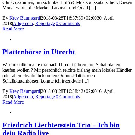
Club zusammen, um sich über HiFi & Musik auszutauschen. Diesen
Monat waren die Marken Luxman und Quad [...]
By
Krey Baumgartl
|
2018-08-28T16:37:39+02:00
30. April
2018
|
Allgemein
,
Reportage
|
0 Comments
Read More
Plattenbörse in Utrecht
Warum sollte man extra nach Utrecht fahren und Schallplatten
kaufen wollen ? Mir persönlich reichte bislang mein lokaler Händler
oder alternativ die bekannten Online-Plattformen.
Schallplattenbörsen konnte ich irgendwie [...]
By
Krey Baumgartl
|
2018-08-28T16:38:42+02:00
16. April
2018
|
Allgemein
,
Reportage
|
0 Comments
Read More
Friedrich Liechtenstein Trio – Ich bin
dein Radio live