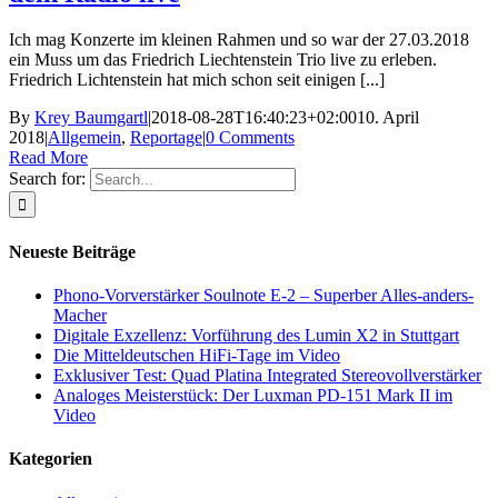
Ich mag Konzerte im kleinen Rahmen und so war der 27.03.2018
ein Muss um das Friedrich Liechtenstein Trio live zu erleben.
Friedrich Lichtenstein hat mich schon seit einigen [...]
By
Krey Baumgartl
|
2018-08-28T16:40:23+02:00
10. April
2018
|
Allgemein
,
Reportage
|
0 Comments
Read More
Search for:
Neueste Beiträge
Phono-Vorverstärker Soulnote E-2 – Superber Alles-anders-
Macher
Digitale Exzellenz: Vorführung des Lumin X2 in Stuttgart
Die Mitteldeutschen HiFi-Tage im Video
Exklusiver Test: Quad Platina Integrated Stereovollverstärker
Analoges Meisterstück: Der Luxman PD-151 Mark II im
Video
Kategorien