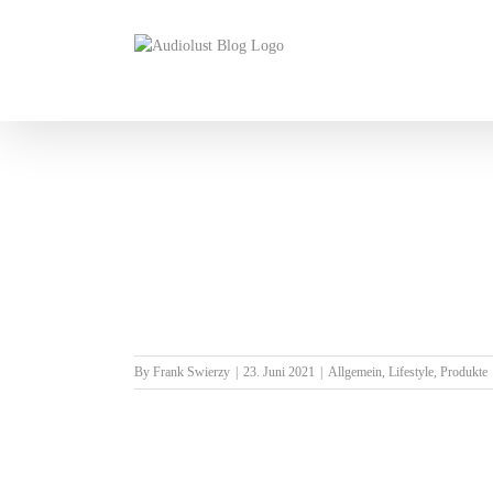
Skip
to
content
By
Frank Swierzy
|
23. Juni 2021
|
Allgemein
,
Lifestyle
,
Produkte