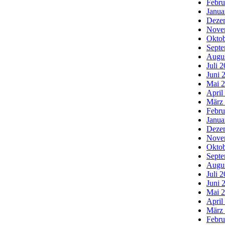
Febru
Janua
Deze
Nove
Oktob
Septe
Augu
Juli 
Juni 
Mai 
April
März
Febru
Janua
Deze
Nove
Oktob
Septe
Augu
Juli 
Juni 
Mai 
April
März
Febru