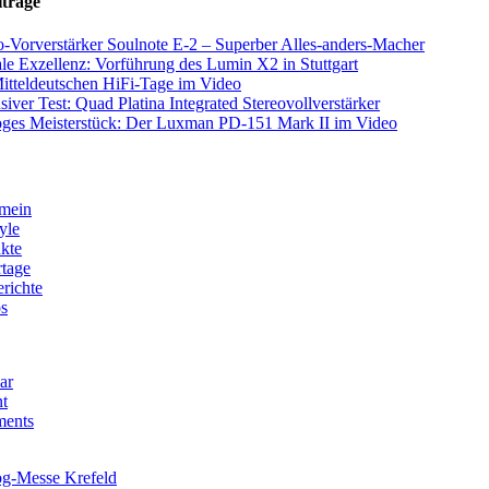
iträge
-Vorverstärker Soulnote E-2 – Superber Alles-anders-Macher
ale Exzellenz: Vorführung des Lumin X2 in Stuttgart
itteldeutschen HiFi-Tage im Video
siver Test: Quad Platina Integrated Stereovollverstärker
ges Meisterstück: Der Luxman PD-151 Mark II im Video
mein
yle
kte
tage
erichte
s
ar
t
ents
g-Messe Krefeld