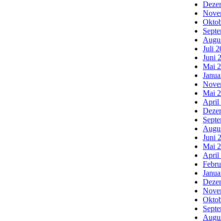
Deze
Nove
Oktob
Septe
Augu
Juli 
Juni 
Mai 
Janua
Nove
Mai 
April
Deze
Septe
Augu
Juni 
Mai 
April
Febru
Janua
Deze
Nove
Oktob
Septe
Augu