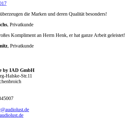
2017
überzeugen die Marken und deren Qualität besonders!
chs
,
Privatkunde
roßes Kompliment an Herrn Henk, er hat ganze Arbeit geleistet!
mitz
,
Privatkunde
.de by IAD GmbH
g-Halske-Str.11
chenbroich
2345007
y@audiolust.de
udiolust.de