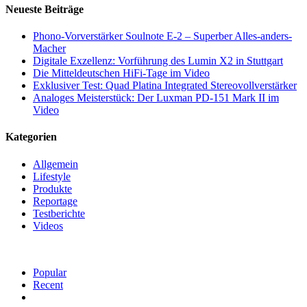
Neueste Beiträge
Phono-Vorverstärker Soulnote E-2 – Superber Alles-anders-
Macher
Digitale Exzellenz: Vorführung des Lumin X2 in Stuttgart
Die Mitteldeutschen HiFi-Tage im Video
Exklusiver Test: Quad Platina Integrated Stereovollverstärker
Analoges Meisterstück: Der Luxman PD-151 Mark II im
Video
Kategorien
Allgemein
Lifestyle
Produkte
Reportage
Testberichte
Videos
Popular
Recent
Comments