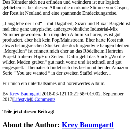
Das Künstler sich neu erfinden und verändern ist nur logisch,
geblieben ist bei diesem Album die markante Stimme von Casper,
der Rest ist Neuland und eine spannende Entdeckungsreise.
„Lang lebe der Tod“ – mit Dagobert, Sizarr und Blixar Bargeld ist
mal eine ganz untypische, außergewöhnliche Industrial-Mix
Nummer geworden. Ich mag dem Album zu hören, es ist gut
produziert, aber halt kein Pop/Mainstream. Eher harte Kost mit
abwechslungsreichen Stücken die doch irgendwie hängen bleiben.
„Morgellon“ ist erinnert mich eher an das Rödelheim Hartreim
Projekt früherer HipHop Zeiten. Dafür geht das Stück „Wo die
wilden Maden graben“ gut nach vorne und ist schnell und gut
eingespielt. Thematisch findet sich das bestimmt bei der Amazon
Serie “ You are wanted “ in der zweiten Staffel wieder…
Für mich ein unterhaltsames und hörenwertes Album.
By
Krey Baumgartl
|
2018-03-12T10:21:58+01:00
2. September
2017
|
Lifestyle
|
0 Comments
Teile jetzt diesen Beitrag!
Facebook
X
Reddit
LinkedIn
Pinterest
Vk
About the Author:
Krey Baumgartl