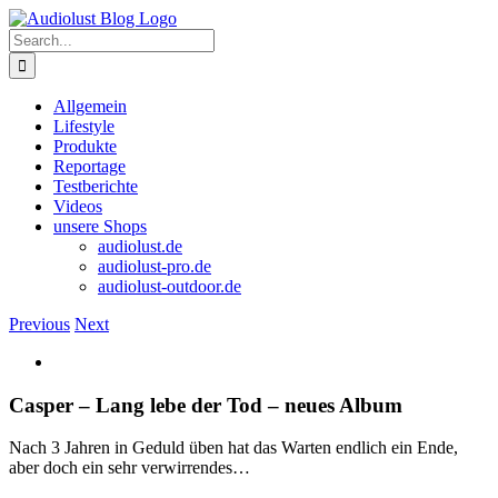
Skip
to
Search
content
for:
Allgemein
Lifestyle
Produkte
Reportage
Testberichte
Videos
unsere Shops
audiolust.de
audiolust-pro.de
audiolust-outdoor.de
Previous
Next
View
Larger
Image
Casper – Lang lebe der Tod – neues Album
Nach 3 Jahren in Geduld üben hat das Warten endlich ein Ende,
aber doch ein sehr verwirrendes…