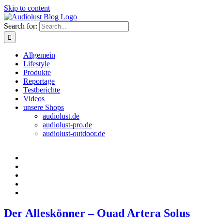
Skip to content
Search for:
Allgemein
Lifestyle
Produkte
Reportage
Testberichte
Videos
unsere Shops
audiolust.de
audiolust-pro.de
audiolust-outdoor.de
Der Alleskönner – Quad Artera Solus