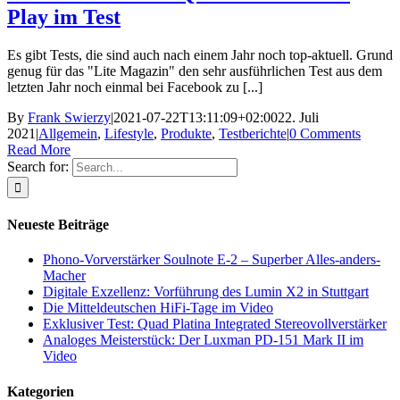
Play im Test
Es gibt Tests, die sind auch nach einem Jahr noch top-aktuell. Grund
genug für das "Lite Magazin" den sehr ausführlichen Test aus dem
letzten Jahr noch einmal bei Facebook zu [...]
By
Frank Swierzy
|
2021-07-22T13:11:09+02:00
22. Juli
2021
|
Allgemein
,
Lifestyle
,
Produkte
,
Testberichte
|
0 Comments
Read More
Search for:
Neueste Beiträge
Phono-Vorverstärker Soulnote E-2 – Superber Alles-anders-
Macher
Digitale Exzellenz: Vorführung des Lumin X2 in Stuttgart
Die Mitteldeutschen HiFi-Tage im Video
Exklusiver Test: Quad Platina Integrated Stereovollverstärker
Analoges Meisterstück: Der Luxman PD-151 Mark II im
Video
Kategorien