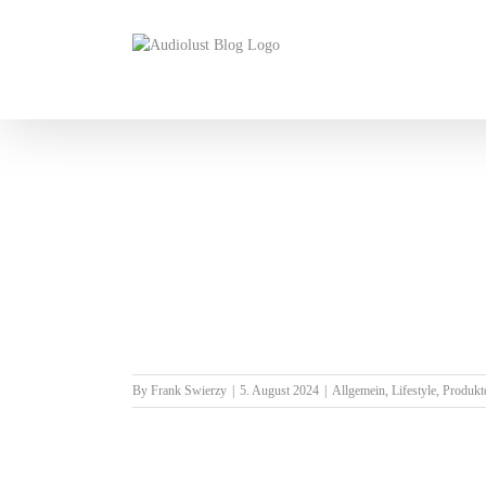
Skip
to
content
By
Frank Swierzy
|
5. August 2024
|
Allgemein
,
Lifestyle
,
Produkt