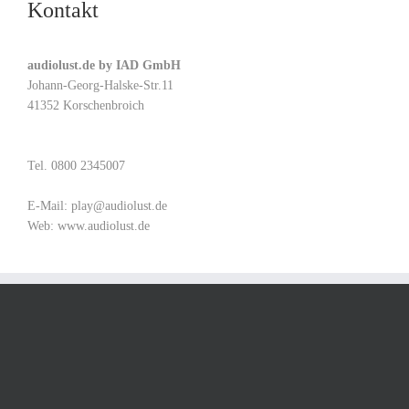
Kontakt
audiolust.de by IAD GmbH
Johann-Georg-Halske-Str.11
41352 Korschenbroich
Tel. 0800 2345007
E-Mail:
play@audiolust.de
Web:
www.audiolust.de