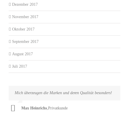
Dezember 2017
November 2017
Oktober 2017
September 2017
August 2017
Juli 2017
Mich überzeugen die Marken und deren Qualität besonders!
Ein großes Kompliment an Herrn Henk, er hat ganze Arbeit
geleistet!
Max Heinrichs
,
Privatkunde
Lukas Schmitz
,
Privatkunde