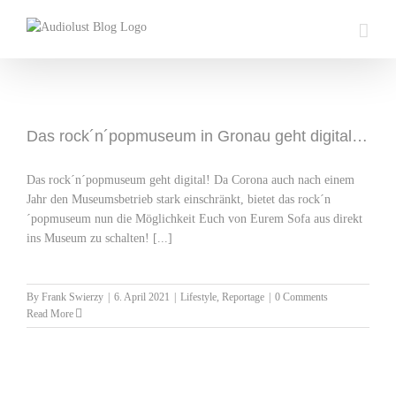
Skip
to
content
Das rock´n´popmuseum in Gronau geht digital…
Das rock´n´popmuseum geht digital! Da Corona auch nach einem
Jahr den Museumsbetrieb stark einschränkt, bietet das rock´n
´popmuseum nun die Möglichkeit Euch von Eurem Sofa aus direkt
ins Museum zu schalten! [...]
By
Frank Swierzy
|
6. April 2021
|
Lifestyle
,
Reportage
|
0 Comments
Read More