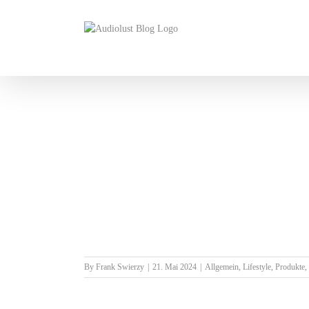
Skip
to
content
By
Frank Swierzy
|
21. Mai 2024
|
Allgemein
,
Lifestyle
,
Produkte
,