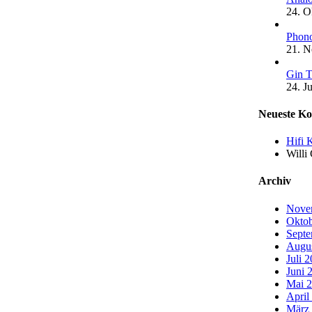
24. O
Phono
21. 
Gin T
24. J
Neueste K
Hifi 
Willi
Archiv
Nove
Oktob
Septe
Augu
Juli 
Juni 
Mai 
April
März