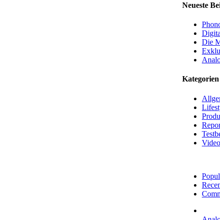
Neueste Be
Phono
Digit
Die M
Exklu
Analo
Kategorien
Allge
Lifest
Produ
Repor
Testb
Video
Popul
Recen
Comm
Analo