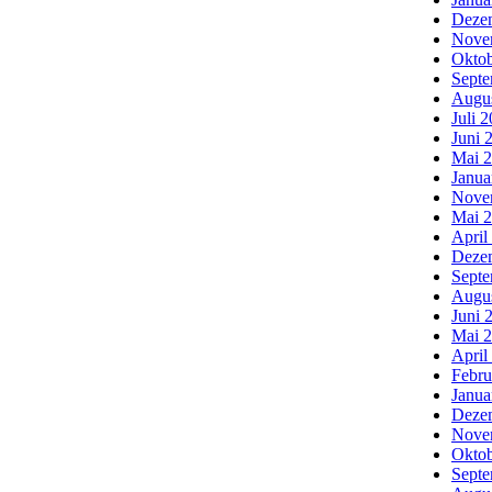
Deze
Nove
Oktob
Septe
Augu
Juli 
Juni 
Mai 
Janua
Nove
Mai 
April
Deze
Septe
Augu
Juni 
Mai 
April
Febru
Janua
Deze
Nove
Oktob
Septe