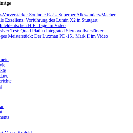
iträge
-Vorverstärker Soulnote E-2 – Superber Alles-anders-Macher
ale Exzellenz: Vorführung des Lumin X2 in Stuttgart
itteldeutschen HiFi-Tage im Video
siver Test: Quad Platina Integrated Stereovollverstärker
ges Meisterstück: Der Luxman PD-151 Mark II im Video
mein
yle
kte
tage
erichte
s
ar
t
ents
g-Messe Krefeld