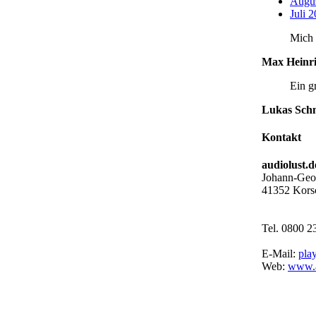
Augu
Juli 
Mich 
Max Heinri
Ein g
Lukas Sch
Kontakt
audiolust
Johann-Geor
41352 Kors
Tel. 0800 
E-Mail:
pla
Web:
www.a