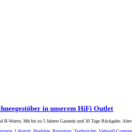
hneegestöber in unserem HiFi Outlet
nd B-Waren. Mit bis zu 5 Jahren Garantie und 30 Tage Rückgabe. Aber nur
gemein
,
Lifestyle
,
Produkte
,
Reportage
,
Testberichte
,
Videos
|
0 Commen