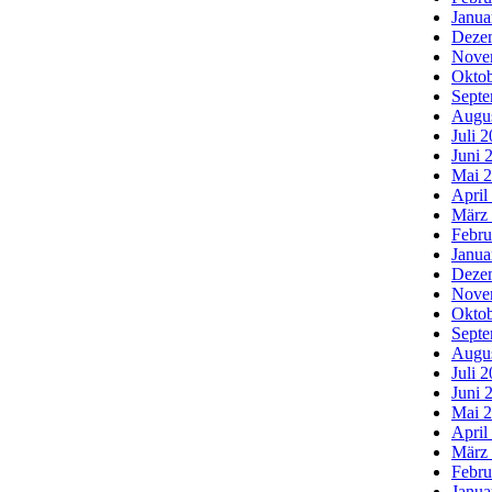
Janua
Deze
Nove
Oktob
Septe
Augu
Juli 
Juni 
Mai 
April
März
Febru
Janua
Deze
Nove
Oktob
Septe
Augu
Juli 
Juni 
Mai 
April
März
Febru
Janua