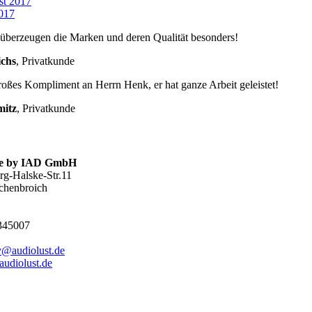
st 2017
2017
überzeugen die Marken und deren Qualität besonders!
chs
,
Privatkunde
roßes Kompliment an Herrn Henk, er hat ganze Arbeit geleistet!
mitz
,
Privatkunde
.de by IAD GmbH
g-Halske-Str.11
chenbroich
2345007
y@audiolust.de
udiolust.de