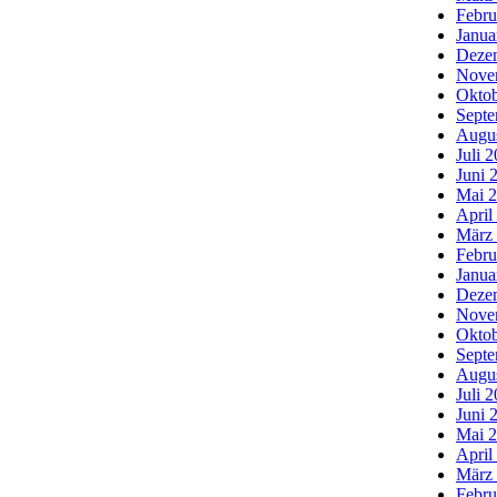
Febru
Janua
Deze
Nove
Oktob
Septe
Augu
Juli 
Juni 
Mai 
April
März
Febru
Janua
Deze
Nove
Oktob
Septe
Augu
Juli 
Juni 
Mai 
April
März
Febru