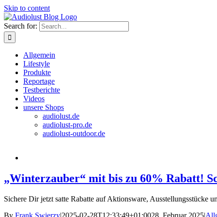
Skip to content
Search for:
Allgemein
Lifestyle
Produkte
Reportage
Testberichte
Videos
unsere Shops
audiolust.de
audiolust-pro.de
audiolust-outdoor.de
„Winterzauber“ mit bis zu 60% Rabatt! Sc
Sichere Dir jetzt satte Rabatte auf Aktionsware, Ausstellungsstücke u
By
Frank Swierzy
|
2025-02-28T12:33:49+01:00
28. Februar 2025
|
All