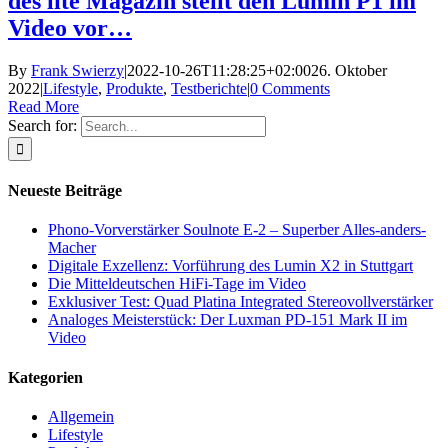
des lite Magazin stellt den Lumin P1 im
Video vor…
By
Frank Swierzy
|
2022-10-26T11:28:25+02:00
26. Oktober
2022
|
Lifestyle
,
Produkte
,
Testberichte
|
0 Comments
Read More
Search for:
Neueste Beiträge
Phono-Vorverstärker Soulnote E-2 – Superber Alles-anders-
Macher
Digitale Exzellenz: Vorführung des Lumin X2 in Stuttgart
Die Mitteldeutschen HiFi-Tage im Video
Exklusiver Test: Quad Platina Integrated Stereovollverstärker
Analoges Meisterstück: Der Luxman PD-151 Mark II im
Video
Kategorien
Allgemein
Lifestyle