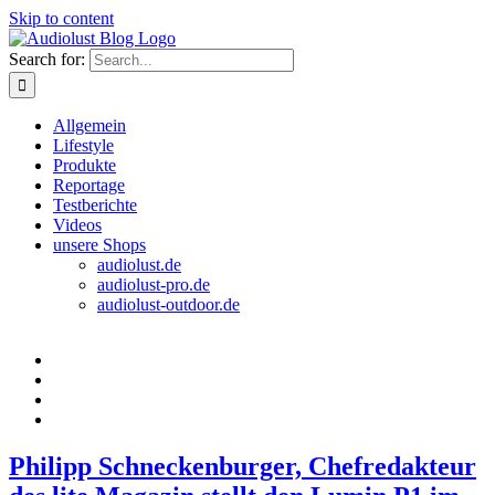
Skip to content
Search for:
Allgemein
Lifestyle
Produkte
Reportage
Testberichte
Videos
unsere Shops
audiolust.de
audiolust-pro.de
audiolust-outdoor.de
Philipp Schneckenburger, Chefredakteur