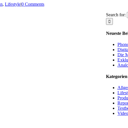
in
,
Lifestyle
|
0 Comments
Search for:
Neueste Be
Phono
Digit
Die M
Exklu
Analo
Kategorien
Allge
Lifest
Produ
Repor
Testb
Video