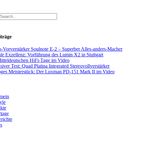
iträge
-Vorverstärker Soulnote E-2 – Superber Alles-anders-Macher
ale Exzellenz: Vorführung des Lumin X2 in Stuttgart
itteldeutschen HiFi-Tage im Video
siver Test: Quad Platina Integrated Stereovollverstärker
ges Meisterstück: Der Luxman PD-151 Mark II im Video
mein
yle
kte
tage
erichte
s