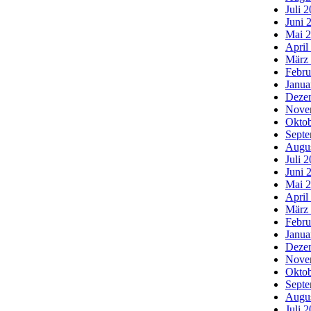
Juli 
Juni 
Mai 
April
März
Febru
Janua
Deze
Nove
Oktob
Septe
Augu
Juli 
Juni 
Mai 
April
März
Febru
Janua
Deze
Nove
Oktob
Septe
Augu
Juli 