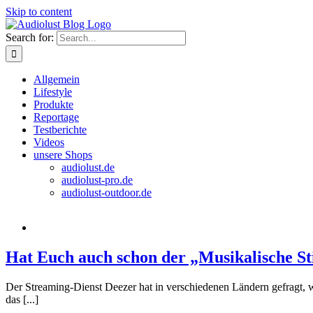
Skip to content
Search for:
Allgemein
Lifestyle
Produkte
Reportage
Testberichte
Videos
unsere Shops
audiolust.de
audiolust-pro.de
audiolust-outdoor.de
Hat Euch auch schon der „Musikalische Sti
Der Streaming-Dienst Deezer hat in verschiedenen Ländern gefragt, w
das [...]