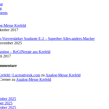
ar
t
ents
g-Messe Krefeld
ktober 2017
-Vorverstärker Soulnote E-2 – Superber Alles-anders-Macher
November 2025
asting – ReGINerate aus Krefeld
uli 2017
ommentare
Krefeld | Lucreativeuk.com
zu
Analog-Messe Krefeld
 Cremer
zu
Analog-Messe Krefeld
mber 2025
er 2025
mber 2025