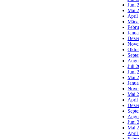
Juni 
Mai 
April
März
Febru
Janua
Deze
Nove
Oktob
Septe
Augu
Juli 
Juni 
Mai 
Janua
Nove
Mai 
April
Deze
Septe
Augu
Juni 
Mai 
April
Febru