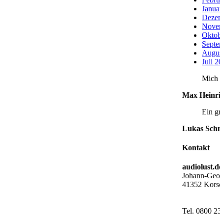
Janua
Deze
Nove
Oktob
Septe
Augu
Juli 
Mich 
Max Heinri
Ein g
Lukas Sch
Kontakt
audiolust
Johann-Geor
41352 Kors
Tel. 0800 