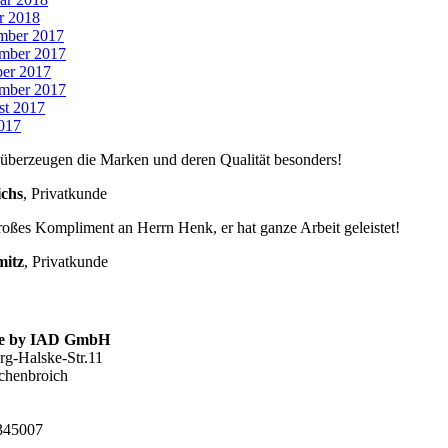
r 2018
mber 2017
mber 2017
er 2017
mber 2017
st 2017
2017
überzeugen die Marken und deren Qualität besonders!
chs
,
Privatkunde
roßes Kompliment an Herrn Henk, er hat ganze Arbeit geleistet!
mitz
,
Privatkunde
.de by IAD GmbH
g-Halske-Str.11
chenbroich
2345007