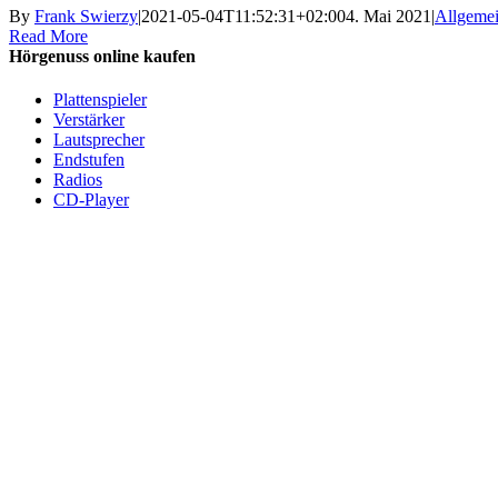
By
Frank Swierzy
|
2021-05-04T11:52:31+02:00
4. Mai 2021
|
Allgeme
Read More
Hörgenuss online kaufen
Plattenspieler
Verstärker
Lautsprecher
Endstufen
Radios
CD-Player