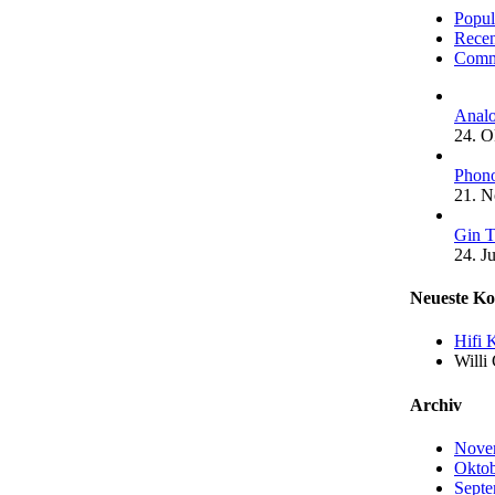
Popul
Recen
Comm
Analo
24. O
Phono
21. 
Gin T
24. J
Neueste K
Hifi 
Willi
Archiv
Nove
Oktob
Septe