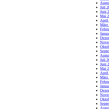
Augu
Juli 
Juni 
Mai 
April
März
Febru
Janua
Deze
Nove
Oktob
Septe
Augu
Juli 
Juni 
Mai 
April
März
Febru
Janua
Deze
Nove
Oktob
Septe
Augu