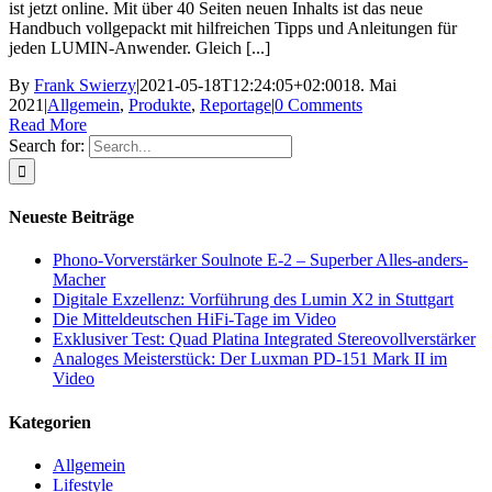
ist jetzt online. Mit über 40 Seiten neuen Inhalts ist das neue
Handbuch vollgepackt mit hilfreichen Tipps und Anleitungen für
jeden LUMIN-Anwender. Gleich [...]
By
Frank Swierzy
|
2021-05-18T12:24:05+02:00
18. Mai
2021
|
Allgemein
,
Produkte
,
Reportage
|
0 Comments
Read More
Search for:
Neueste Beiträge
Phono-Vorverstärker Soulnote E-2 – Superber Alles-anders-
Macher
Digitale Exzellenz: Vorführung des Lumin X2 in Stuttgart
Die Mitteldeutschen HiFi-Tage im Video
Exklusiver Test: Quad Platina Integrated Stereovollverstärker
Analoges Meisterstück: Der Luxman PD-151 Mark II im
Video
Kategorien
Allgemein
Lifestyle