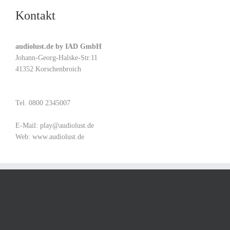
Kontakt
audiolust.de by IAD GmbH
Johann-Georg-Halske-Str.11
41352 Korschenbroich
Tel. 0800 2345007
E-Mail:
play@audiolust.de
Web:
www.audiolust.de