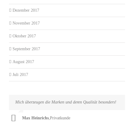
Dezember 2017
November 2017
Oktober 2017
September 2017
August 2017
Juli 2017
Mich überzeugen die Marken und deren Qualität besonders!
Ein großes Kompliment an Herrn Henk, er hat ganze Arbeit
geleistet!
Max Heinrichs
,
Privatkunde
Lukas Schmitz
,
Privatkunde