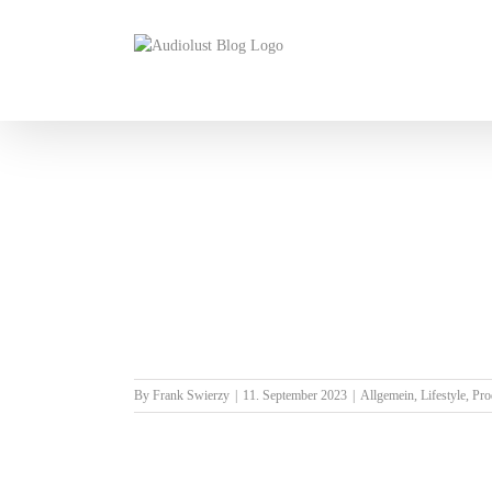
Skip
to
content
By
Frank Swierzy
|
11. September 2023
|
Allgemein
,
Lifestyle
,
Pro