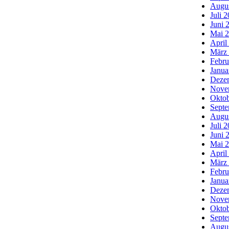
Augu
Juli 
Juni 
Mai 
April
März
Febru
Janua
Deze
Nove
Oktob
Septe
Augu
Juli 
Juni 
Mai 
April
März
Febru
Janua
Deze
Nove
Oktob
Septe
Augu