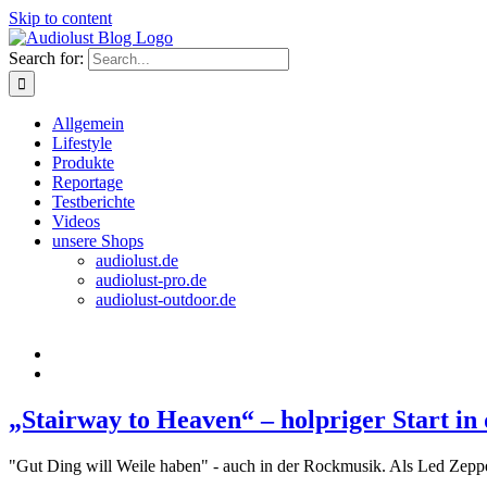
Skip to content
Search for:
Allgemein
Lifestyle
Produkte
Reportage
Testberichte
Videos
unsere Shops
audiolust.de
audiolust-pro.de
audiolust-outdoor.de
„Stairway to Heaven“ – holpriger Start 
"Gut Ding will Weile haben" - auch in der Rockmusik. Als Led Zeppeli