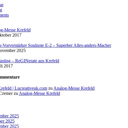
ar
t
ents
g-Messe Krefeld
ktober 2017
-Vorverstärker Soulnote E-2 – Superber Alles-anders-Macher
November 2025
asting – ReGINerate aus Krefeld
uli 2017
ommentare
Krefeld | Lucreativeuk.com
zu
Analog-Messe Krefeld
 Cremer
zu
Analog-Messe Krefeld
mber 2025
er 2025
mber 2025