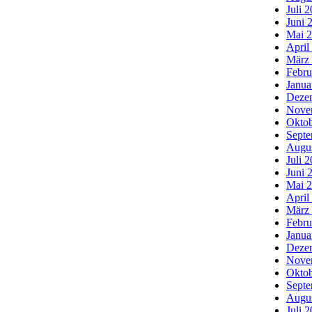
Juli 
Juni 
Mai 
April
März
Febru
Janua
Deze
Nove
Oktob
Septe
Augu
Juli 
Juni 
Mai 
April
März
Febru
Janua
Deze
Nove
Oktob
Septe
Augu
Juli 