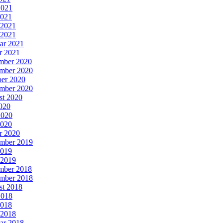
2021
2021
 2021
 2021
ar 2021
r 2021
mber 2020
mber 2020
er 2020
mber 2020
st 2020
2020
2020
2020
r 2020
mber 2019
2019
 2019
mber 2018
mber 2018
st 2018
2018
2018
 2018
ar 2018