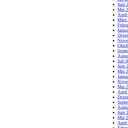
Juni 
Mai 
April
März
Febru
Janua
Deze
Nove
Oktob
Septe
Augu
Juli 
Juni 
Mai 
Janua
Nove
Mai 
April
Deze
Septe
Augu
Juni 
Mai 
April
Febru