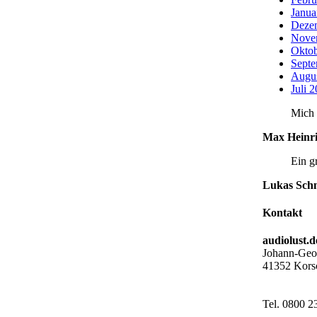
Janua
Deze
Nove
Oktob
Septe
Augu
Juli 
Mich 
Max Heinri
Ein g
Lukas Sch
Kontakt
audiolust
Johann-Geor
41352 Kors
Tel. 0800 