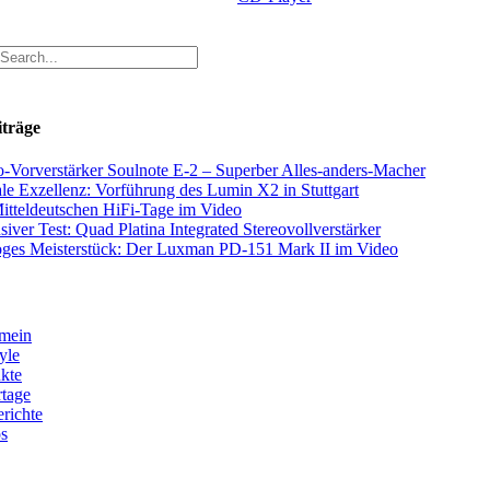
iträge
-Vorverstärker Soulnote E-2 – Superber Alles-anders-Macher
ale Exzellenz: Vorführung des Lumin X2 in Stuttgart
itteldeutschen HiFi-Tage im Video
siver Test: Quad Platina Integrated Stereovollverstärker
ges Meisterstück: Der Luxman PD-151 Mark II im Video
mein
yle
kte
tage
erichte
s