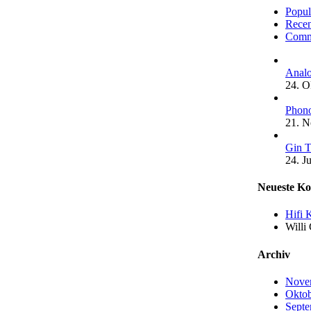
Popul
Recen
Comm
Analo
24. O
Phono
21. 
Gin T
24. J
Neueste K
Hifi 
Willi
Archiv
Nove
Oktob
Septe