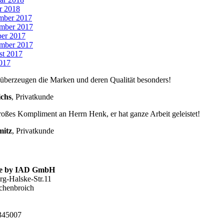
r 2018
mber 2017
mber 2017
er 2017
mber 2017
st 2017
2017
überzeugen die Marken und deren Qualität besonders!
chs
,
Privatkunde
roßes Kompliment an Herrn Henk, er hat ganze Arbeit geleistet!
mitz
,
Privatkunde
.de by IAD GmbH
g-Halske-Str.11
chenbroich
2345007