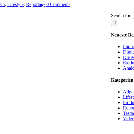
ein
,
Lifestyle
,
Reportage
|
0 Comments
Search for:
Neueste Be
Phono
Digit
Die M
Exklu
Analo
Kategorien
Allge
Lifest
Produ
Repor
Testb
Video