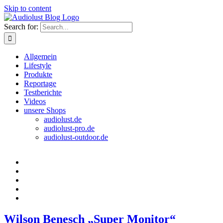
Skip to content
Search for:
Allgemein
Lifestyle
Produkte
Reportage
Testberichte
Videos
unsere Shops
audiolust.de
audiolust-pro.de
audiolust-outdoor.de
Wilson Benesch „Super Monitor“