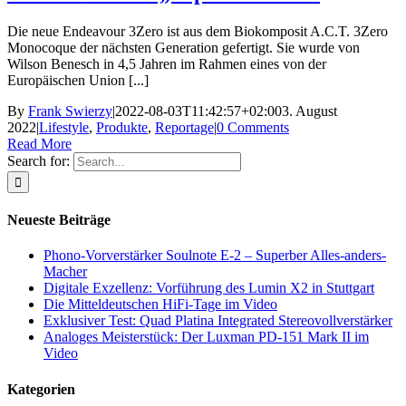
Die neue Endeavour 3Zero ist aus dem Biokomposit A.C.T. 3Zero
Monocoque der nächsten Generation gefertigt. Sie wurde von
Wilson Benesch in 4,5 Jahren im Rahmen eines von der
Europäischen Union [...]
By
Frank Swierzy
|
2022-08-03T11:42:57+02:00
3. August
2022
|
Lifestyle
,
Produkte
,
Reportage
|
0 Comments
Read More
Search for:
Neueste Beiträge
Phono-Vorverstärker Soulnote E-2 – Superber Alles-anders-
Macher
Digitale Exzellenz: Vorführung des Lumin X2 in Stuttgart
Die Mitteldeutschen HiFi-Tage im Video
Exklusiver Test: Quad Platina Integrated Stereovollverstärker
Analoges Meisterstück: Der Luxman PD-151 Mark II im
Video
Kategorien