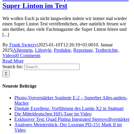
Super Linton im Test
Wir wollen Euch ja nicht langweilen indem wir immer mal wieder
einen Super Linton Test veröffentlichen, aber natürlich freuen wir
uns darüber, dass viele Fachmagazine die Super Linton hören und
[...]
By
Frank Swierzy
|
2025-01-10T12:26:19+01:00
10. Januar
2025
|
Allgemein
,
Lifestyle
,
Produkte
,
Reportage
,
Testberichte
,
Videos
|
0 Comments
Read More
Search for:
Neueste Beiträge
Phono-Vorverstärker Soulnote E-2 – Superber Alles-anders-
Macher
Digitale Exzellenz: Vorführung des Lumin X2 in Stuttgart
Die Mitteldeutschen HiFi-Tage im Video
Exklusiver Test: Quad Platina Integrated Stereovollverstärker
Analoges Meisterstück: Der Luxman PD-151 Mark II im
Video