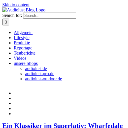
Skip to content
Search for:
Allgemein
Lifestyle
Produkte
Reportage
Testberichte
Videos
unsere Shops
audiolust.de
audiolust-pro.de
audiolust-outdoor.de
Ein Klassiker im Superlativ: Wharfedale