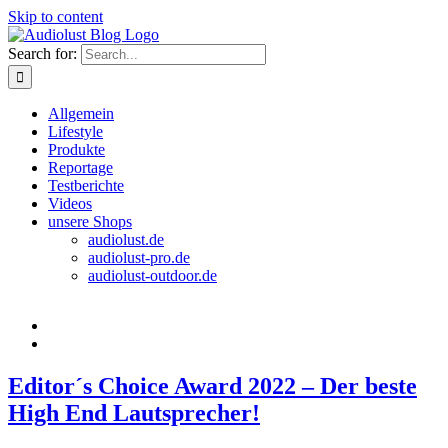
Skip to content
Search for:
Allgemein
Lifestyle
Produkte
Reportage
Testberichte
Videos
unsere Shops
audiolust.de
audiolust-pro.de
audiolust-outdoor.de
Editor´s Choice Award 2022 – Der beste
High End Lautsprecher!