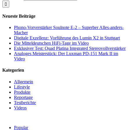
Neueste Beiträge
Phono-Vorverstärker Soulnote E-2 – Superber Alles-anders-
Macher
Digitale Exzellenz: Vorführung des Lumin X2 in Stuttgart
Die Mitteldeutschen HiFi-Tage im Video
Exklusiver Test: Quad Platina Integrated Stereovollverstärker
Analoges Meisterstück: Der Luxman PD-151 Mark II im
Video
Kategorien
Allgemein
Lifestyle
Produkte
Reportage
Testberichte
Videos
Popular