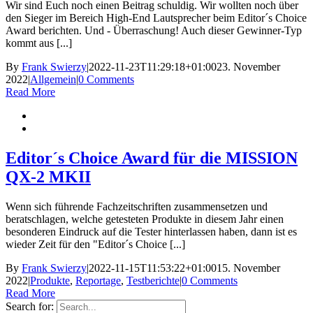
Wir sind Euch noch einen Beitrag schuldig. Wir wollten noch über
den Sieger im Bereich High-End Lautsprecher beim Editor´s Choice
Award berichten. Und - Überraschung! Auch dieser Gewinner-Typ
kommt aus [...]
By
Frank Swierzy
|
2022-11-23T11:29:18+01:00
23. November
2022
|
Allgemein
|
0 Comments
Read More
Editor´s Choice Award für die MISSION
QX-2 MKII
Wenn sich führende Fachzeitschriften zusammensetzen und
beratschlagen, welche getesteten Produkte in diesem Jahr einen
besonderen Eindruck auf die Tester hinterlassen haben, dann ist es
wieder Zeit für den "Editor´s Choice [...]
By
Frank Swierzy
|
2022-11-15T11:53:22+01:00
15. November
2022
|
Produkte
,
Reportage
,
Testberichte
|
0 Comments
Read More
Search for: