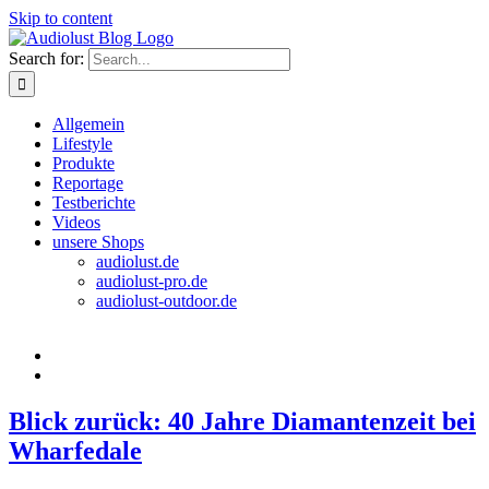
Skip to content
Search for:
Allgemein
Lifestyle
Produkte
Reportage
Testberichte
Videos
unsere Shops
audiolust.de
audiolust-pro.de
audiolust-outdoor.de
Blick zurück: 40 Jahre Diamantenzeit bei
Wharfedale