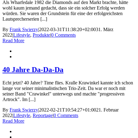
Als Wharfedale 1982 die Diamonds auf den Markt brachte, hätte
wohl kaum jemand gedacht, dass sie ein solcher Erfolg werden
würden. Sie waren der Grundstein für eine der erfolgreichsten
Lautsprecherserien [...]
By
Frank Swierzy
|
2022-03-31T11:38:20+02:00
31. März
2022
|
Lifestyle
,
Produkte
|
0 Comments
Read More
40 Jahre Da-Da-Da
Echt jetzt? 40 Jahre? Time flies. Kralle Krawinkel kannte ich schon
lange vor seiner minimalistischen Trio-Zeit. Da war er noch mit
seiner Band "Crawinkel" unterwegs und machte "progressiven
Artrock". Im [...]
By
Frank Swierzy
|
2022-02-21T10:54:27+01:00
21. Februar
2022
|
Lifestyle
,
Reportage
|
0 Comments
Read More