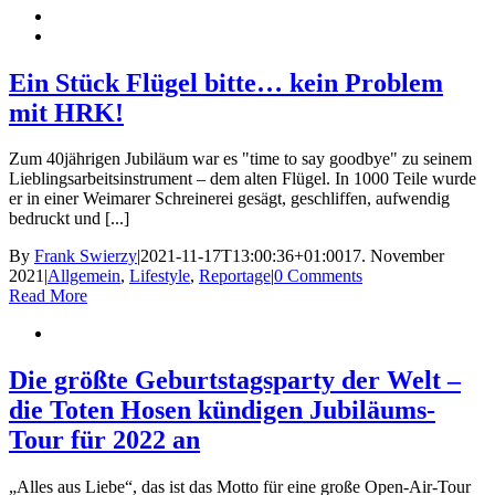
Ein Stück Flügel bitte… kein Problem
mit HRK!
Zum 40jährigen Jubiläum war es "time to say goodbye" zu seinem
Lieblingsarbeitsinstrument – dem alten Flügel. In 1000 Teile wurde
er in einer Weimarer Schreinerei gesägt, geschliffen, aufwendig
bedruckt und [...]
By
Frank Swierzy
|
2021-11-17T13:00:36+01:00
17. November
2021
|
Allgemein
,
Lifestyle
,
Reportage
|
0 Comments
Read More
Die größte Geburtstagsparty der Welt –
die Toten Hosen kündigen Jubiläums-
Tour für 2022 an
„Alles aus Liebe“, das ist das Motto für eine große Open-Air-Tour