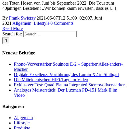
der Toten Hosen von Juni bis September 2022. Die Tour zum
40jährigen Bestehen! „Wir können kaum erwarten, dass es [...]
By
Frank Swierzy
|
2021-06-07T12:51:09+02:00
7. Juni
2021
|
Allgemein
,
Lifestyle
|
0 Comments
Read More
Search for:
Neueste Beiträge
Phono-Vorverstärker Soulnote E-2 – Superber Alles-anders-
Macher
Digitale Exzellenz: Vorführung des Lumin X2 in Stuttgart
Die Mitteldeutschen HiFi-Tage im Video
Exklusiver Test: Quad Platina Integrated Stereovollverstärker
Analoges Meisterstück: Der Luxman PD-151 Mark II im
Video
Kategorien
Allgemein
Lifestyle
Produkte