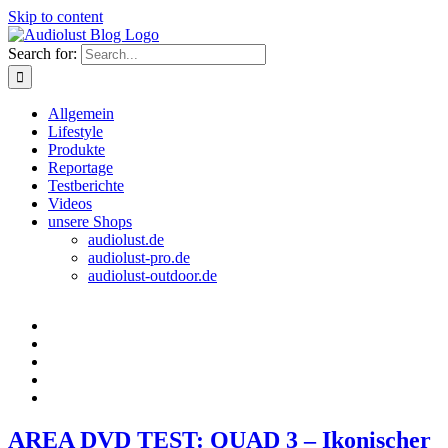
Skip to content
Search for:
Allgemein
Lifestyle
Produkte
Reportage
Testberichte
Videos
unsere Shops
audiolust.de
audiolust-pro.de
audiolust-outdoor.de
AREA DVD TEST: QUAD 3 – Ikonischer