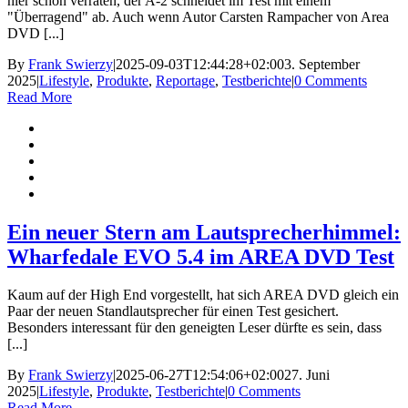
hier schon verraten, der A-2 schneidet im Test mit einem
"Überragend" ab. Auch wenn Autor Carsten Rampacher von Area
DVD [...]
By
Frank Swierzy
|
2025-09-03T12:44:28+02:00
3. September
2025
|
Lifestyle
,
Produkte
,
Reportage
,
Testberichte
|
0 Comments
Read More
Ein neuer Stern am Lautsprecherhimmel:
Wharfedale EVO 5.4 im AREA DVD Test
Kaum auf der High End vorgestellt, hat sich AREA DVD gleich ein
Paar der neuen Standlautsprecher für einen Test gesichert.
Besonders interessant für den geneigten Leser dürfte es sein, dass
[...]
By
Frank Swierzy
|
2025-06-27T12:54:06+02:00
27. Juni
2025
|
Lifestyle
,
Produkte
,
Testberichte
|
0 Comments
Read More