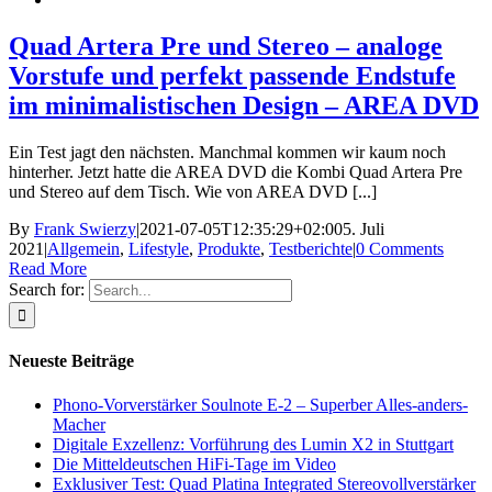
Quad Artera Pre und Stereo – analoge
Vorstufe und perfekt passende Endstufe
im minimalistischen Design – AREA DVD
Ein Test jagt den nächsten. Manchmal kommen wir kaum noch
hinterher. Jetzt hatte die AREA DVD die Kombi Quad Artera Pre
und Stereo auf dem Tisch. Wie von AREA DVD [...]
By
Frank Swierzy
|
2021-07-05T12:35:29+02:00
5. Juli
2021
|
Allgemein
,
Lifestyle
,
Produkte
,
Testberichte
|
0 Comments
Read More
Search for:
Neueste Beiträge
Phono-Vorverstärker Soulnote E-2 – Superber Alles-anders-
Macher
Digitale Exzellenz: Vorführung des Lumin X2 in Stuttgart
Die Mitteldeutschen HiFi-Tage im Video
Exklusiver Test: Quad Platina Integrated Stereovollverstärker