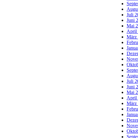
Septe
Augu
Juli 
Juni 
Mai 
April
März
Febru
Janua
Deze
Nove
Oktob
Septe
Augu
Juli 
Juni 
Mai 
April
März
Febru
Janua
Deze
Nove
Oktob
Septe