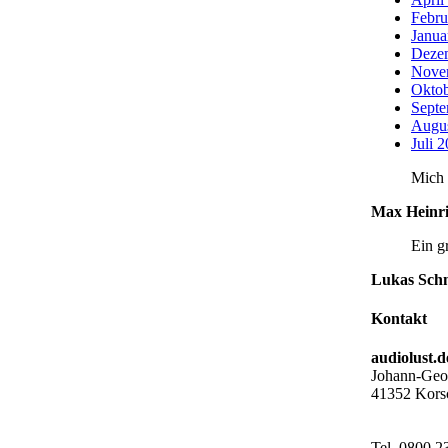
Febru
Janua
Deze
Nove
Oktob
Septe
Augu
Juli 
Mich 
Max Heinri
Ein g
Lukas Sch
Kontakt
audiolust
Johann-Geor
41352 Kors
Tel. 0800 