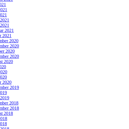
2021
2021
2021
 2021
 2021
ar 2021
r 2021
mber 2020
mber 2020
er 2020
mber 2020
st 2020
2020
2020
2020
r 2020
mber 2019
2019
 2019
mber 2018
mber 2018
st 2018
2018
2018
 2018