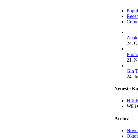
Popul
Recen
Comm
Analo
24. O
Phono
21. 
Gin T
24. J
Neueste K
Hifi 
Willi
Archiv
Nove
Oktob