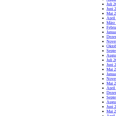
Juli 
Juni 
Mai 
April
März
Febru
Janua
Deze
Nove
Oktob
Septe
Augu
Juli 
Juni 
Mai 
Janua
Nove
Mai 
April
Deze
Septe
Augu
Juni 
Mai 
April