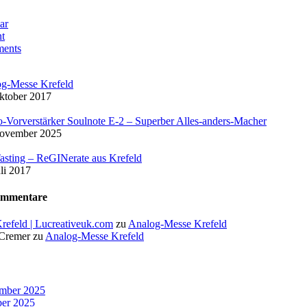
ar
t
ents
g-Messe Krefeld
ktober 2017
-Vorverstärker Soulnote E-2 – Superber Alles-anders-Macher
November 2025
asting – ReGINerate aus Krefeld
uli 2017
ommentare
Krefeld | Lucreativeuk.com
zu
Analog-Messe Krefeld
 Cremer
zu
Analog-Messe Krefeld
mber 2025
er 2025