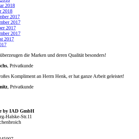
ar 2018
r 2018
mber 2017
mber 2017
er 2017
mber 2017
st 2017
2017
überzeugen die Marken und deren Qualität besonders!
chs
,
Privatkunde
roßes Kompliment an Herrn Henk, er hat ganze Arbeit geleistet!
mitz
,
Privatkunde
.de by IAD GmbH
g-Halske-Str.11
chenbroich
2345007