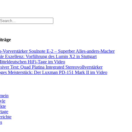
iträge
-Vorverstärker Soulnote E-2 – Superber Alles-anders-Macher
ale Exzellenz: Vorführung des Lumin X2 in Stuttgart
itteldeutschen HiFi-Tage im Video
siver Test: Quad Platina Integrated Stereovollverstärker
ges Meisterstück: Der Luxman PD-151 Mark II im Video
mein
yle
kte
tage
erichte
s