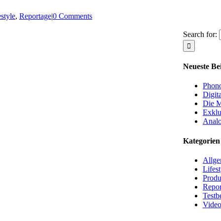
estyle
,
Reportage
|
0 Comments
Search for:
Neueste Be
Phono
Digit
Die M
Exklu
Analo
Kategorien
Allge
Lifest
Produ
Repor
Testb
Video