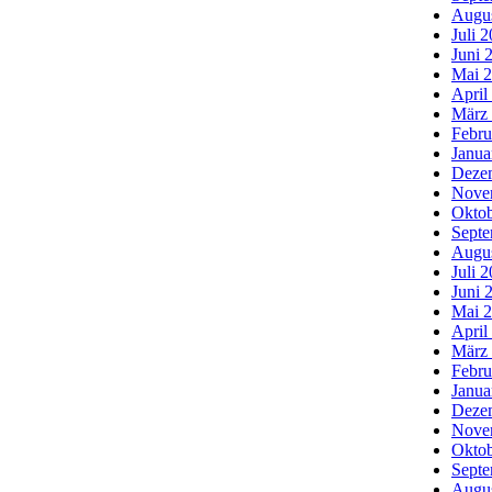
Augu
Juli 
Juni 
Mai 
April
März
Febru
Janua
Deze
Nove
Oktob
Septe
Augu
Juli 
Juni 
Mai 
April
März
Febru
Janua
Deze
Nove
Oktob
Septe
Augu