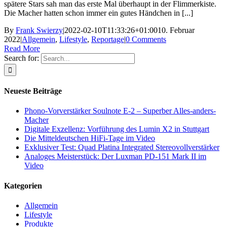
spätere Stars sah man das erste Mal überhaupt in der Flimmerkiste.
Die Macher hatten schon immer ein gutes Händchen in [...]
By
Frank Swierzy
|
2022-02-10T11:33:26+01:00
10. Februar
2022
|
Allgemein
,
Lifestyle
,
Reportage
|
0 Comments
Read More
Search for:
Neueste Beiträge
Phono-Vorverstärker Soulnote E-2 – Superber Alles-anders-
Macher
Digitale Exzellenz: Vorführung des Lumin X2 in Stuttgart
Die Mitteldeutschen HiFi-Tage im Video
Exklusiver Test: Quad Platina Integrated Stereovollverstärker
Analoges Meisterstück: Der Luxman PD-151 Mark II im
Video
Kategorien
Allgemein
Lifestyle
Produkte