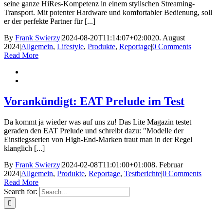
seine ganze HiRes-Kompetenz in einem stylischen Streaming-
Transport. Mit potenter Hardware und komfortabler Bedienung, soll
er der perfekte Partner für [...]
By
Frank Swierzy
|
2024-08-20T11:14:07+02:00
20. August
2024
|
Allgemein
,
Lifestyle
,
Produkte
,
Reportage
|
0 Comments
Read More
Vorankündigt: EAT Prelude im Test
Da kommt ja wieder was auf uns zu! Das Lite Magazin testet
geraden den EAT Prelude und schreibt dazu: "Modelle der
Einstiegsserien von High-End-Marken traut man in der Regel
klanglich [...]
By
Frank Swierzy
|
2024-02-08T11:01:00+01:00
8. Februar
2024
|
Allgemein
,
Produkte
,
Reportage
,
Testberichte
|
0 Comments
Read More
Search for: