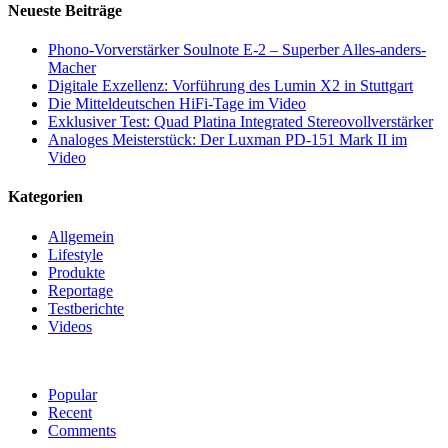
Neueste Beiträge
Phono-Vorverstärker Soulnote E-2 – Superber Alles-anders-
Macher
Digitale Exzellenz: Vorführung des Lumin X2 in Stuttgart
Die Mitteldeutschen HiFi-Tage im Video
Exklusiver Test: Quad Platina Integrated Stereovollverstärker
Analoges Meisterstück: Der Luxman PD-151 Mark II im
Video
Kategorien
Allgemein
Lifestyle
Produkte
Reportage
Testberichte
Videos
Popular
Recent
Comments