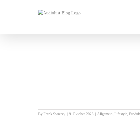
Skip
to
content
By
Frank Swierzy
|
9. Oktober 2023
|
Allgemein
,
Lifestyle
,
Produk