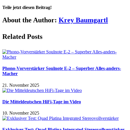
Teile jetzt diesen Beitrag!
Facebook
X
Reddit
LinkedIn
Pinterest
Vk
About the Author:
Krey Baumgartl
Related Posts
Phono-Vorverstärker Soulnote E-2 – Superber Alles-anders-
Macher
21. November 2025
Die Mitteldeutschen HiFi-Tage im Video
10. November 2025
Exklusiver Test: Quad Platina Integrated Stereovollverstärker