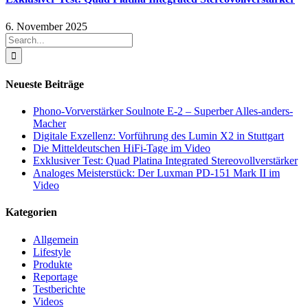
6. November 2025
Search
for:
Neueste Beiträge
Phono-Vorverstärker Soulnote E-2 – Superber Alles-anders-
Macher
Digitale Exzellenz: Vorführung des Lumin X2 in Stuttgart
Die Mitteldeutschen HiFi-Tage im Video
Exklusiver Test: Quad Platina Integrated Stereovollverstärker
Analoges Meisterstück: Der Luxman PD-151 Mark II im
Video
Kategorien
Allgemein
Lifestyle
Produkte
Reportage
Testberichte
Videos