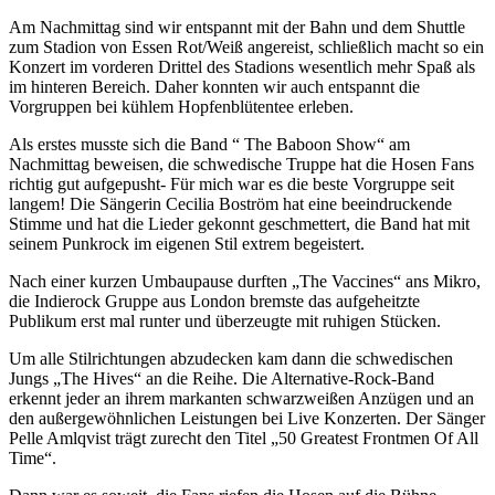
Am Nachmittag sind wir entspannt mit der Bahn und dem Shuttle
zum Stadion von Essen Rot/Weiß angereist, schließlich macht so ein
Konzert im vorderen Drittel des Stadions wesentlich mehr Spaß als
im hinteren Bereich. Daher konnten wir auch entspannt die
Vorgruppen bei kühlem Hopfenblütentee erleben.
Als erstes musste sich die Band “ The Baboon Show“ am
Nachmittag beweisen, die schwedische Truppe hat die Hosen Fans
richtig gut aufgepusht- Für mich war es die beste Vorgruppe seit
langem! Die Sängerin Cecilia Boström hat eine beeindruckende
Stimme und hat die Lieder gekonnt geschmettert, die Band hat mit
seinem Punkrock im eigenen Stil extrem begeistert.
Nach einer kurzen Umbaupause durften „The Vaccines“ ans Mikro,
die Indierock Gruppe aus London bremste das aufgeheitzte
Publikum erst mal runter und überzeugte mit ruhigen Stücken.
Um alle Stilrichtungen abzudecken kam dann die schwedischen
Jungs „The Hives“ an die Reihe. Die Alternative-Rock-Band
erkennt jeder an ihrem markanten schwarzweißen Anzügen und an
den außergewöhnlichen Leistungen bei Live Konzerten. Der Sänger
Pelle Amlqvist trägt zurecht den Titel „50 Greatest Frontmen Of All
Time“.