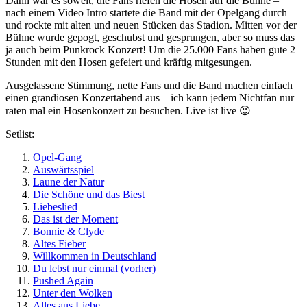
Dann war es soweit, die Fans riefen die Hosen auf die Bühne –
nach einem Video Intro startete die Band mit der Opelgang durch
und rockte mit alten und neuen Stücken das Stadion. Mitten vor der
Bühne wurde gepogt, geschubst und gesprungen, aber so muss das
ja auch beim Punkrock Konzert! Um die 25.000 Fans haben gute 2
Stunden mit den Hosen gefeiert und kräftig mitgesungen.
Ausgelassene Stimmung, nette Fans und die Band machen einfach
einen grandiosen Konzertabend aus – ich kann jedem Nichtfan nur
raten mal ein Hosenkonzert zu besuchen. Live ist live 😉
Setlist:
Opel-Gang
Auswärtsspiel
Laune der Natur
Die Schöne und das Biest
Liebeslied
Das ist der Moment
Bonnie & Clyde
Altes Fieber
Willkommen in Deutschland
Du lebst nur einmal (vorher)
Pushed Again
Unter den Wolken
Alles aus Liebe