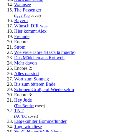
Wannsee
The Passenger
(
Iggy Pop
cover)
Bayern
Wünsch DIR was
Hier kommt Alex
Freunde
Encore:
Strom
Wie viele Jahre (Hasta la muerte)
Das Mädchen aus Rottweil
Mehr davon
Encore 2:
Alles passiert
Wort zum Sonntag
Bis zum bitteren Ende
Schönen Gruß, auf Wiederseh’n
Encore 3:
Hey Jude
(
The Beatles
cover)
TNT
(
AC/DC
cover)
Eisgekühlter Bommerlunder
Tage wie diese
You’ll Never Walk Alone