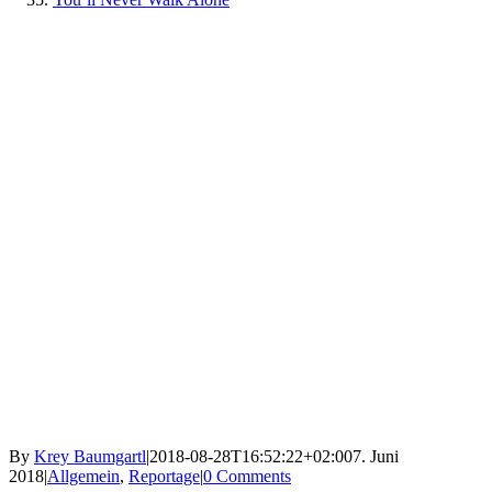
By
Krey Baumgartl
|
2018-08-28T16:52:22+02:00
7. Juni
2018
|
Allgemein
,
Reportage
|
0 Comments