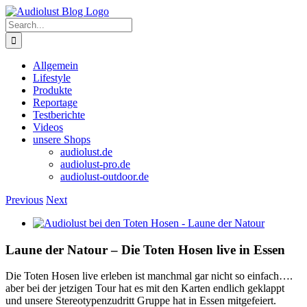
Skip
to
Search
content
for:
Allgemein
Lifestyle
Produkte
Reportage
Testberichte
Videos
unsere Shops
audiolust.de
audiolust-pro.de
audiolust-outdoor.de
Previous
Next
View
Larger
Image
Laune der Natour – Die Toten Hosen live in Essen
Die Toten Hosen live erleben ist manchmal gar nicht so einfach….
aber bei der jetzigen Tour hat es mit den Karten endlich geklappt
und unsere Stereotypenzudritt Gruppe hat in Essen mitgefeiert.